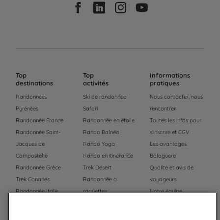
Top
Top
Informations
destinations
activités
pratiques
Randonnées
Ski de randonnée
Nous contacter, nous
Pyrénées
Safari
rencontrer
Randonnée France
Randonnée en étoile
Toutes les infos pour
Randonnée Saint-
Rando Balnéo
s'inscrire et CGV
Jacques de
Rando Yoga
Les avantages
Compostelle
Rando en itinérance
Balaguère
Randonnée Grèce
Trek Désert
Qualité et avis de
Trek Canaries
Randonnée à
voyageurs
Randonnée Italie
raquettes
Notre équipe
Trek Népal
Voyage à vélo
Recrutement
Randonnée Maroc
Randonnée