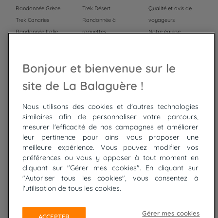
Randonnée Grèce
Trek Désert
Qualité et avis de
Trek Canaries
Randonnée à
voyageurs
Randonnée Italie
raquettes
Notre équipe
Trek Népal
Voyage à vélo
Recrutement
Randonnée Maroc
Randonnée
Bonjour et bienvenue sur le
Trek Mauritanie
Trek
Randonnée Pérou
site de La Balaguère !
Nous utilisons des cookies et d'autres technologies
Top
circuits
similaires afin de personnaliser votre parcours,
mesurer l'efficacité de nos campagnes et améliorer
Tour du lac de Constance à vélo
leur pertinence pour ainsi vous proposer une
Cyclades : Amorgos et Naxos
meilleure expérience. Vous pouvez modifier vos
Randonnée aux Bardenas Reales
préférences ou vous y opposer à tout moment en
De Collioure à Cadaquès à pied
cliquant sur "Gérer mes cookies". En cliquant sur
Découverte des trésors de Madère
"Autoriser tous les cookies", vous consentez à
Rando Réunion en douceur
l'utilisation de tous les cookies.
Raquettes balnéo, Néouvielle Gavarnie
Trek sur Tenerife
Gérer mes cookies
ACCEPTER