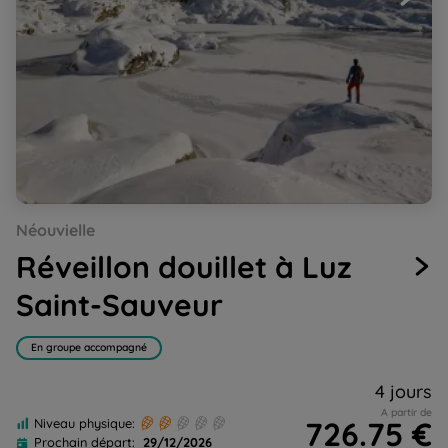
Go
Go
Go
Go
Go
Néouvielle
to
to
to
to
to
slide
slide
slide
slide
slide
Réveillon douillet à Luz
1
2
3
4
5
Saint-Sauveur
En groupe accompagné
4 jours
A partir de
726.75 €
Niveau physique:
Prochain départ:
29/12/2026