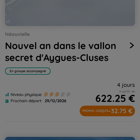
Go
Go
Go
Go
Go
Go
Go
Néouvielle
to
to
to
to
to
to
to
slide
slide
slide
slide
slide
slide
slide
Nouvel an dans le vallon
1
2
3
4
5
6
7
secret d'Aygues-Cluses
En groupe accompagné
4 jours
A partir de
622.25 €
Niveau physique:
Prochain départ:
29/12/2026
-32.75 €
PROMO JUSQU'À