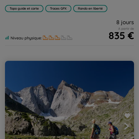
Topo guide et carte
Traces GPX
Rando en liberté
8 jours
A partir de
835 €
Niveau physique:
Balnéo Néouvielle Gavarnie, montagne, forme et bien-
être