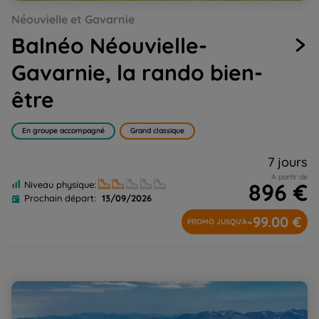
Go
Go
Go
Go
Go
Go
Go
Go
Néouvielle et Gavarnie
to
to
to
to
to
to
to
to
slide
slide
slide
slide
slide
slide
slide
slide
Balnéo Néouvielle-
1
2
3
4
5
6
7
8
Gavarnie, la rando bien-
être
En groupe accompagné
Grand classique
7 jours
A partir de
896 €
Niveau physique:
Prochain départ:
13/09/2026
-99.00 €
PROMO JUSQU'À
Néouvielle, de lacs en sommets