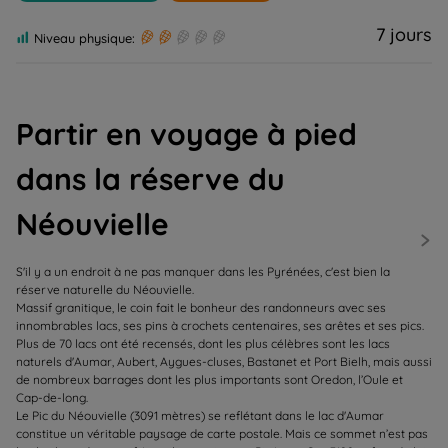
7 jours
Niveau physique:
Partir en voyage à pied
dans la réserve du
Néouvielle
S'il y a un endroit à ne pas manquer dans les Pyrénées, c'est bien la
réserve naturelle du Néouvielle.
Massif granitique, le coin fait le bonheur des randonneurs avec ses
innombrables lacs, ses pins à crochets centenaires, ses arêtes et ses pics.
Plus de 70 lacs ont été recensés, dont les plus célèbres sont les lacs
naturels d'Aumar, Aubert, Aygues-cluses, Bastanet et Port Bielh, mais aussi
de nombreux barrages dont les plus importants sont Oredon, l’Oule et
Cap-de-long.
Le Pic du Néouvielle (3091 mètres) se reflétant dans le lac d'Aumar
constitue un véritable paysage de carte postale. Mais ce sommet n’est pas