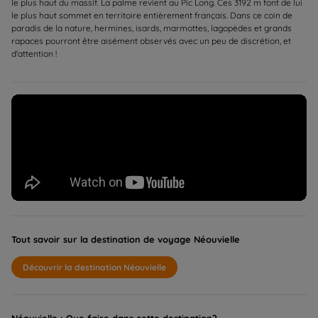
le plus haut du massif. La palme revient au Pic Long. Ces 3192 m font de lui
le plus haut sommet en territoire entièrement français. Dans ce coin de
paradis de la nature, hermines, isards, marmottes, lagopèdes et grands
rapaces pourront être aisément observés avec un peu de discrétion, et
d'attention !
Tout savoir sur la destination de voyage Néouvielle
Découvrir la destination Néouvielle
Néouvielle : Que faire dans cette destination?