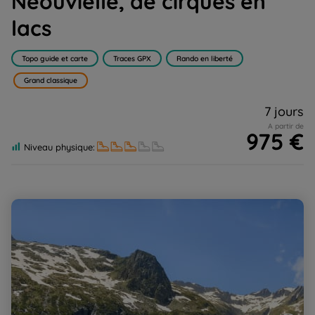
Néouvielle, de cirques en
lacs
Topo guide et carte
Traces GPX
Rando en liberté
Grand classique
7 jours
A partir de
975 €
Niveau physique:
Au fil du GR10 de Luz St-Sauveur à Luchon, entre
Réserve du Néouvielle et Lac d'Oô