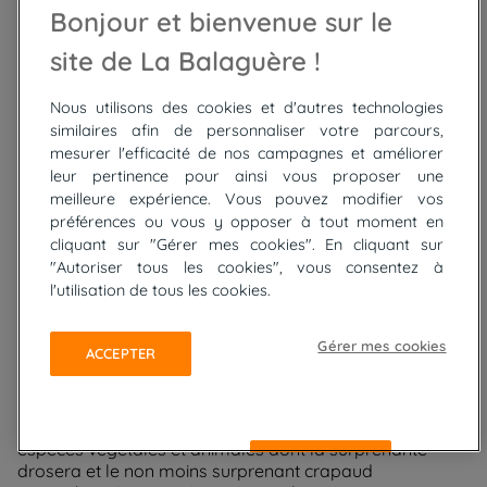
Bonjour et bienvenue sur le
Le massif du Néouvielle, c'est aussi des
site de La Balaguère !
randonnées de lacs en sommets !
Nous utilisons des cookies et d'autres technologies
C’est bien sûr du sommet du pic de Néouvielle qu’on
similaires afin de personnaliser votre parcours,
bénéficie du plus beau point de vue sur l’ensemble des
mesurer l'efficacité de nos campagnes et améliorer
lacs, tant du côté Barèges que versant Oredon et Cap
leur pertinence pour ainsi vous proposer une
de Long.
meilleure expérience. Vous pouvez modifier vos
On peut aussi se laisser tenter par le pic de Montpelat
préférences ou vous y opposer à tout moment en
admirablement situé sur un nœud d’arêtes rocheuses
cliquant sur "Gérer mes cookies". En cliquant sur
entre le vallon d’Estibère, le lac de l’Oule et Aumar -
Aubert.
"Autoriser tous les cookies", vous consentez à
l'utilisation de tous les cookies.
Gérer mes cookies
Une végétation et une faune uniques
ACCEPTER
dans le massif du Néouvielle
L’environnement du Néouvielle est favorable à plusieurs
espèces végétales et animales dont la surprenante
REFUSER
drosera et le non moins surprenant crapaud