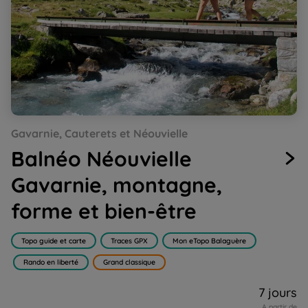
Go
Go
Go
Go
Go
Go
Go
Gavarnie, Cauterets et Néouvielle
to
to
to
to
to
to
to
slide
slide
slide
slide
slide
slide
slide
Balnéo Néouvielle
1
2
3
4
5
6
7
Gavarnie, montagne,
forme et bien-être
Topo guide et carte
Traces GPX
Mon eTopo Balaguère
Rando en liberté
Grand classique
7 jours
A partir de