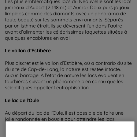
Les plus emblématiques lacs du Néouvielle sont les lacs
jumeaux d’Aubert (2 148 m) et Aumar. Deux purs joyaux
limpides comme des diamants avec un panorama de
toute beauté sur les sommets environnants. Séparés
par un isthme étroit, ils se déversent l’un dans l’autre
avant d’alimenter les célébrissimes laquettes situées à
quelques encablures en aval.
Le vallon d’Estibère
Plus discret est le vallon d’Estibère, où a contrario du site
du site de Cap-de-Long, la nature est restée intacte.
Aucun barrage. A l’état de nature les lacs évoluent en
tourbières suivant un phénomène bien connu que les
scientifiques appellent eutrophisation.
Le lac de l'Oule
Au départ du lac de l'Oule, il est possible de faire une
jolie randonnée en boucle pour atteindre les lacs
d'Aubert et d'Aumar.