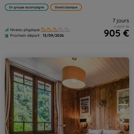
En groupe accompagné
Grand classique
7 jours
A partir de
905 €
Niveau physique:
Prochain départ:
13/09/2026
Les Hautes-Pyrénées en chambres d'hôtes de charme