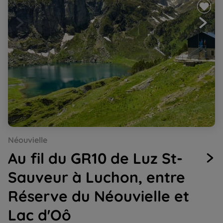
Go
Go
Go
Go
Go
Go
Néouvielle
to
to
to
to
to
to
slide
slide
slide
slide
slide
slide
Au fil du GR10 de Luz St-
1
2
3
4
5
6
Sauveur à Luchon, entre
Réserve du Néouvielle et
Lac d'Oô