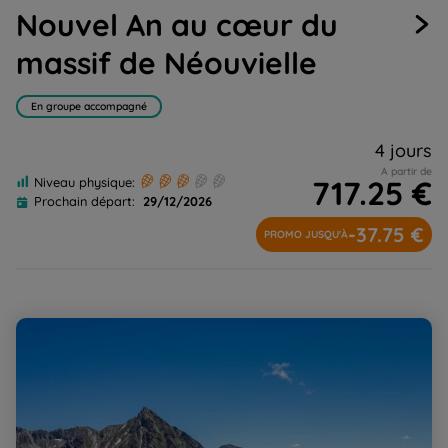
slide
slide
slide
slide
slide
Nouvel An au cœur du
1
2
3
4
5
massif de Néouvielle
En groupe accompagné
4 jours
A partir de
717.25 €
Niveau physique:
Prochain départ:
29/12/2026
-37.75 €
PROMO JUSQU'À
Néouvielle, l'incontournable ronde des lacs