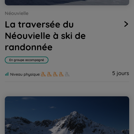
Go
Go
Go
Go
Go
Néouvielle
to
to
to
to
to
slide
slide
slide
slide
slide
La traversée du
1
2
3
4
5
Néouvielle à ski de
randonnée
En groupe accompagné
5 jours
Niveau physique:
Raquettes Balnéo, Néouvielle Gavarnie