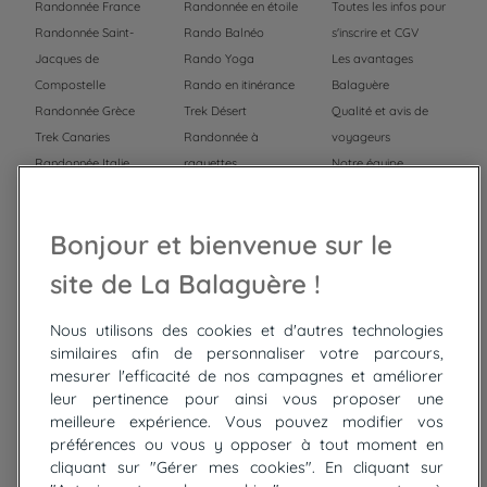
Randonnée France
Randonnée en étoile
Toutes les infos pour
Randonnée Saint-
Rando Balnéo
s'inscrire et CGV
Jacques de
Rando Yoga
Les avantages
Compostelle
Rando en itinérance
Balaguère
Randonnée Grèce
Trek Désert
Qualité et avis de
Trek Canaries
Randonnée à
voyageurs
Randonnée Italie
raquettes
Notre équipe
Trek Népal
Voyage à vélo
Recrutement
Randonnée Maroc
Randonnée
Bonjour et bienvenue sur le
Trek Mauritanie
Trek
Randonnée Pérou
site de La Balaguère !
Nous utilisons des cookies et d'autres technologies
Top
circuits
similaires afin de personnaliser votre parcours,
mesurer l'efficacité de nos campagnes et améliorer
Tour du lac de Constance à vélo
leur pertinence pour ainsi vous proposer une
Cyclades : Amorgos et Naxos
meilleure expérience. Vous pouvez modifier vos
Randonnée aux Bardenas Reales
préférences ou vous y opposer à tout moment en
De Collioure à Cadaquès à pied
cliquant sur "Gérer mes cookies". En cliquant sur
Découverte des trésors de Madère