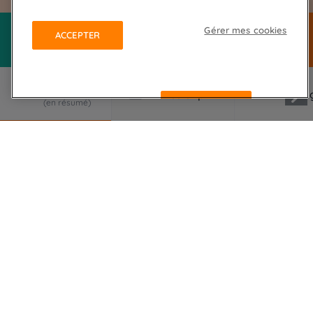
Gérer mes cookies
ACCEPTER
REFUSER
LE VOYAGE EN RÉSUMÉ
Un extraordinaire voyage alliant de somptueux
paysages de montagne lors d'un trek aux portes
du Pamir au Tadjikistan de 6 jours et la
découverte des plus belles " cités " de la Route de
la Soie en Ouzbékistan.
Le voyage commence en Ouzbékistan, sur les pas
de Gengis Khan Tamerlan, Marco Polo. Nous
explorerons, à notre tour, les légendaires