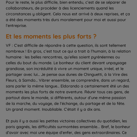
Pour le reste, le plus difficile, bien entendu, c’est de se séparer de
collaborateurs, de procéder à des licenciements quand les
circonstances y obligent. Cela nous est arrivé à deux reprises, et ça
a été des moments très durs moralement pour moi et aussi pour
l’entreprise.
Et les moments les plus forts ?
VF : C’est difficile de répondre à cette question, ils sont tellement
nombreux ! En gros, c’est tout ce qui a trait à l’humain, à la relation
humaine : les belles rencontres, qu’elles soient pyrénéennes ou
celles du bout du monde. Le bonheur du client devant unpaysage
grandiose, son incrédulité à vivre un moment unique, irréel, et le
partager avec lui… Je pense aux dunes de Chinguetti, à la Vire des
Fleurs, à Samdo… Vibrer ensemble, se comprendre, dans un regard,
sans parler la même langue… Eldorando a certainement été un des
moments les plus forts de notre aventure. Réunir tous ces gens, de
partout dans le monde, si différents, autour d’une même passion
de la marche, du voyage, de l’échange, du partage et de la fête.
Un grand moment. Inoubliable. C’était il y a dix ans.
Et puis il y a aussi les petites victoires collectives du quotidien, les
paris gagnés, les difficultés surmontées ensemble... Bref, le bonheur
d’avoir avec moi une équipe d’enfer, des gens extraordinaires. Ce