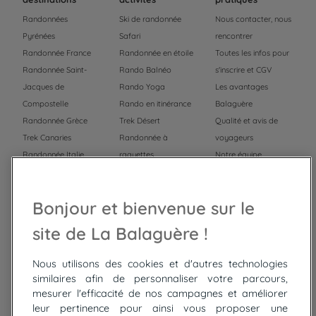
Randonnées
Ski de randonnée
Nous contacter, nous
Pyrénées
Safari
rencontrer
Randonnée France
Randonnée en étoile
Toutes les infos pour
Randonnée Saint-
Rando Balnéo
s'inscrire et CGV
Jacques de
Rando Yoga
Les avantages
Compostelle
Rando en itinérance
Balaguère
Randonnée Grèce
Trek Désert
Qualité et avis de
Trek Canaries
Randonnée à
voyageurs
Randonnée Italie
raquettes
Notre équipe
Trek Népal
Voyage à vélo
Recrutement
Randonnée Maroc
Randonnée
Bonjour et bienvenue sur le
Trek Mauritanie
Trek
Randonnée Pérou
site de La Balaguère !
Nous utilisons des cookies et d'autres technologies
Top
circuits
similaires afin de personnaliser votre parcours,
mesurer l'efficacité de nos campagnes et améliorer
Tour du lac de Constance à vélo
leur pertinence pour ainsi vous proposer une
Cyclades : Amorgos et Naxos