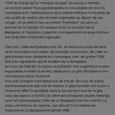
l’ONF et chargé de lui “marquer au pied” les arbres à tomber.
Le courant passe. Nous gambergeons sur nos projets de vie à la
montagne avec l’enthousiasme de la petite trentaine. Il me parle de
son projet de randos clés en main organisées au départ de son
refuge... et se jette à l’eau en créant “Pyrénaïca” qui sera un
pionnier en la matière. En quelque sorte un brouillon de la
Balaguère. A Pyrénaïca, j’apporte mon expérience en pays Cathare,
ma “première randonnée organisée”...
Chez moi, l’idée de Pyrénaïca fait tilt. Je rêvais moi aussi de faire
de la montagne mon métier, de partager ma passion, de créer un
gîte d’étape avec Ghislaine ma compagne, bref, de quitter l’ONF.
Ces trois ingrédients seront le début de la Balaguère.
Au cours de l’été 84, l’occasion se présente. Une magnifique maison
bigourdane à vendre à Arrens, idéale pour un gîte. Ghislaine et moi
nous lançons dans l’aventure.
Avec peu d’argent mais beaucoup de travail, de coup de mains,
d’enthousiasme et pas mal de chance, le gîte Camélat voit le jour à
l’automne 1984. En parallèle, dans le but de faire tourner le gîte
avec des séjours à forfait, (le client est transporté, équipé, hébergé,
nourri et accompagné) l’idée de La Balaguère fait son chemin. Là
aussi, une histoire de copains… qui aboutit à la création de
l’association La Balaguère en janvier 1985.