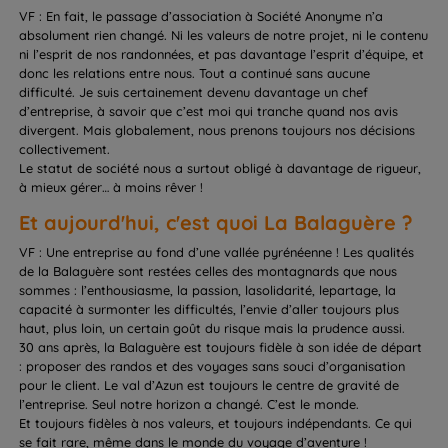
VF : En fait, le passage d’association à Société Anonyme n’a
absolument rien changé. Ni les valeurs de notre projet, ni le contenu
ni l’esprit de nos randonnées, et pas davantage l’esprit d’équipe, et
donc les relations entre nous. Tout a continué sans aucune
difficulté. Je suis certainement devenu davantage un chef
d’entreprise, à savoir que c’est moi qui tranche quand nos avis
divergent. Mais globalement, nous prenons toujours nos décisions
collectivement.
Le statut de société nous a surtout obligé à davantage de rigueur,
à mieux gérer… à moins rêver !
Et aujourd'hui, c'est quoi La Balaguère ?
VF : Une entreprise au fond d’une vallée pyrénéenne ! Les qualités
de la Balaguère sont restées celles des montagnards que nous
sommes : l’enthousiasme, la passion, lasolidarité, lepartage, la
capacité à surmonter les difficultés, l’envie d’aller toujours plus
haut, plus loin, un certain goût du risque mais la prudence aussi.
30 ans après, la Balaguère est toujours fidèle à son idée de départ
: proposer des randos et des voyages sans souci d’organisation
pour le client. Le val d’Azun est toujours le centre de gravité de
l’entreprise. Seul notre horizon a changé. C’est le monde.
Et toujours fidèles à nos valeurs, et toujours indépendants. Ce qui
se fait rare, même dans le monde du voyage d’aventure !