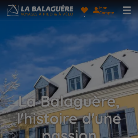
Mon
Compte
La Balaguère,
l'histoire d'une
passion