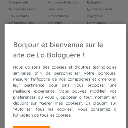
Compostelle
Rando en itinérance
Balaguère
Randonnée Grèce
Trek Désert
Qualité et avis de
Trek Canaries
Randonnée à
voyageurs
Randonnée Italie
raquettes
Notre équipe
Trek Népal
Voyage à vélo
Recrutement
Randonnée Maroc
Randonnée
Bonjour et bienvenue sur le
Trek Mauritanie
Trek
Randonnée Pérou
site de La Balaguère !
Nous utilisons des cookies et d'autres technologies
Top
circuits
similaires afin de personnaliser votre parcours,
mesurer l'efficacité de nos campagnes et améliorer
Tour du lac de Constance à vélo
leur pertinence pour ainsi vous proposer une
Cyclades : Amorgos et Naxos
meilleure expérience. Vous pouvez modifier vos
Randonnée aux Bardenas Reales
préférences ou vous y opposer à tout moment en
De Collioure à Cadaquès à pied
cliquant sur "Gérer mes cookies". En cliquant sur
Découverte des trésors de Madère
"Autoriser tous les cookies", vous consentez à
Rando Réunion en douceur
l'utilisation de tous les cookies.
Raquettes balnéo, Néouvielle Gavarnie
Trek sur Tenerife