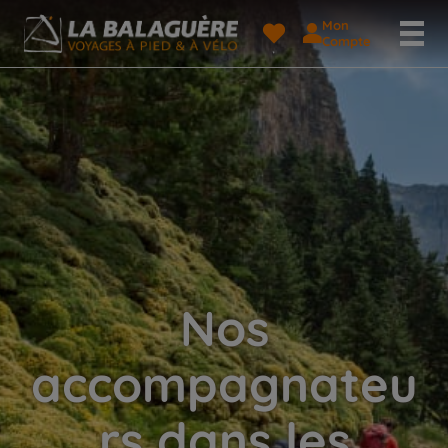
Mon
Compte
Nos
accompagnateu
rs dans les