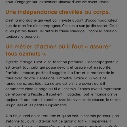
pour s’engager sur les sentiers sinueux d’une vie aventureuse.
Une indépendance chevillée au corps.
C’est la montagne qui veut ça. Il existe autant d’accompagnateur
que de manière d’accompagner. Chacun a son jardin secret. Celui-
ci les petites fleurs. Tel autre la faune sauvage. Encore la passion,
toujours la passion...
Un métier d’action où il faut « assurer
tous azimuts ».
Il guide, il dirige
. C’est là sa fonction première. L’accompagnateur
est avant tout celui qui passe devant et assure votre sécurité.
Parfois il impose, parfois il suggère. Il a l’art et la manière de le
faire avec doigté. Il enseigne, il montre. Grâce à lui vous ne
randonnerez pas idiot. La nature est un livre ouvert dont il
commente chaque page au fil du chemin. Et sans avoir l’impression
de retourner à l’école … Il soutient, il coache. Tout le monde arrive
toujours à bon port. Il concilie avec les niveaux de chacun, le terrain
les pauses et les petits suppléments.
A la fin, quand on se retourne et qu’on voit le chemin parcouru, on
s’étonne toujours « d’avoir fait ce qu’on à fait ». Il supervise, il
organise. Une randonnée c’est aussi toute une organisation réglée