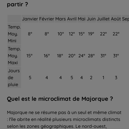
partir ?
Janvier
Février
Mars
Avril
Mai
Juin
Juillet
Août
Se
Temp.
Moy.
8°
8°
10°
12°
15°
19°
22°
22°
Mini
Temp.
Moy.
15°
16°
18°
20°
24°
28°
31°
31°
Maxi
Jours
de
5
4
4
5
4
2
1
3
pluie
Quel
est le
microclimat
de
Majorque
?
Majorque ne se résume pas à un seul et même climat
: l'île abrite en réalité plusieurs microclimats distincts
selon les zones géographiques. Le nord-ouest,