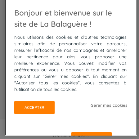
Randonnée Maroc
Randonnée
Bonjour et bienvenue sur le
Trek Mauritanie
Trek
Randonnée Pérou
site de La Balaguère !
Nous utilisons des cookies et d'autres technologies
Top
circuits
similaires afin de personnaliser votre parcours,
mesurer l'efficacité de nos campagnes et améliorer
Tour du lac de Constance à vélo
leur pertinence pour ainsi vous proposer une
Cyclades : Amorgos et Naxos
meilleure expérience. Vous pouvez modifier vos
Randonnée aux Bardenas Reales
préférences ou vous y opposer à tout moment en
De Collioure à Cadaquès à pied
cliquant sur "Gérer mes cookies". En cliquant sur
Découverte des trésors de Madère
"Autoriser tous les cookies", vous consentez à
Rando Réunion en douceur
l'utilisation de tous les cookies.
Raquettes balnéo, Néouvielle Gavarnie
Trek sur Tenerife
Gérer mes cookies
ACCEPTER
PLAN DU SITE
MENTIONS LÉGALES ET CGU
CONFIDENTIALITÉ
GESTION DES COOKIES
REFUSER