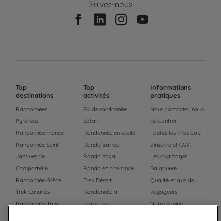
Suivez-nous
Top
Top
Informations
destinations
activités
pratiques
Randonnées
Ski de randonnée
Nous contacter, nous
Pyrénées
Safari
rencontrer
Randonnée France
Randonnée en étoile
Toutes les infos pour
Randonnée Saint-
Rando Balnéo
s'inscrire et CGV
Jacques de
Rando Yoga
Les avantages
Compostelle
Rando en itinérance
Balaguère
Randonnée Grèce
Trek Désert
Qualité et avis de
Trek Canaries
Randonnée à
voyageurs
Randonnée Italie
raquettes
Notre équipe
Trek Népal
Voyage à vélo
Recrutement