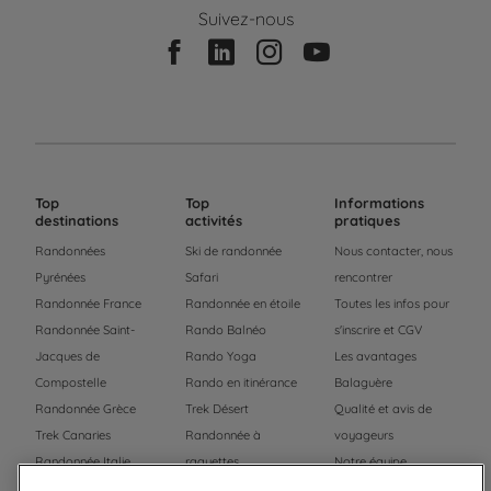
Suivez-nous
Top
Top
Informations
destinations
activités
pratiques
Randonnées
Ski de randonnée
Nous contacter, nous
Pyrénées
Safari
rencontrer
Randonnée France
Randonnée en étoile
Toutes les infos pour
Randonnée Saint-
Rando Balnéo
s'inscrire et CGV
Jacques de
Rando Yoga
Les avantages
Compostelle
Rando en itinérance
Balaguère
Randonnée Grèce
Trek Désert
Qualité et avis de
Trek Canaries
Randonnée à
voyageurs
Randonnée Italie
raquettes
Notre équipe
Trek Népal
Voyage à vélo
Recrutement