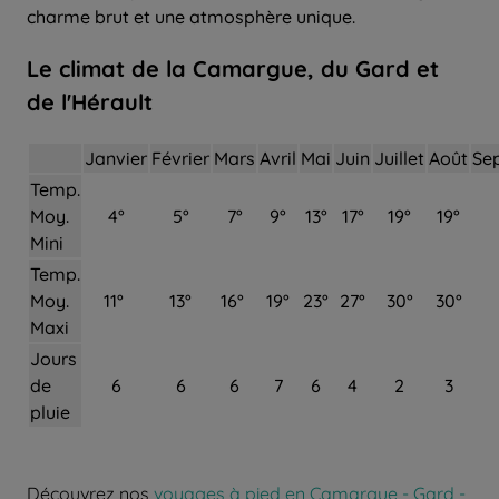
charme brut et une atmosphère unique.
Le climat de la Camargue, du Gard et
de l'Hérault
Janvier
Février
Mars
Avril
Mai
Juin
Juillet
Août
Se
Temp.
Moy.
4°
5°
7°
9°
13°
17°
19°
19°
Mini
Temp.
Moy.
11°
13°
16°
19°
23°
27°
30°
30°
Maxi
Jours
de
6
6
6
7
6
4
2
3
pluie
Découvrez nos
voyages à pied en Camargue - Gard -