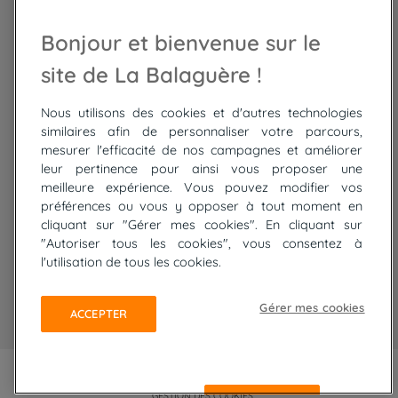
Randonnée Maroc
Randonnée
Bonjour et bienvenue sur le
Trek Mauritanie
Trek
Randonnée Pérou
site de La Balaguère !
Nous utilisons des cookies et d'autres technologies
Top
circuits
similaires afin de personnaliser votre parcours,
mesurer l'efficacité de nos campagnes et améliorer
Tour du lac de Constance à vélo
leur pertinence pour ainsi vous proposer une
Cyclades : Amorgos et Naxos
meilleure expérience. Vous pouvez modifier vos
Randonnée aux Bardenas Reales
préférences ou vous y opposer à tout moment en
De Collioure à Cadaquès à pied
cliquant sur "Gérer mes cookies". En cliquant sur
Découverte des trésors de Madère
"Autoriser tous les cookies", vous consentez à
Rando Réunion en douceur
l'utilisation de tous les cookies.
Raquettes balnéo, Néouvielle Gavarnie
Trek sur Tenerife
Gérer mes cookies
ACCEPTER
PLAN DU SITE
MENTIONS LÉGALES ET CGU
CONFIDENTIALITÉ
GESTION DES COOKIES