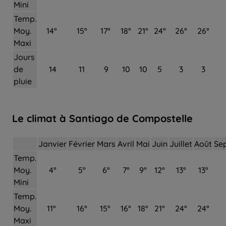
Mini
Temp.
Moy.
14°
15°
17°
18°
21°
24°
26°
26°
Maxi
Jours
de
14
11
9
10
10
5
3
3
pluie
Le climat à Santiago de Compostelle
Janvier
Février
Mars
Avril
Mai
Juin
Juillet
Août
Se
Temp.
Moy.
4°
5°
6°
7°
9°
12°
13°
13°
Mini
Temp.
Moy.
11°
16°
15°
16°
18°
21°
24°
24°
Maxi