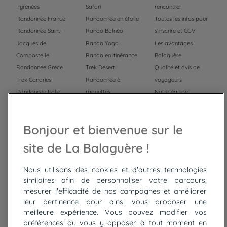
Pyrénées
Safari
rencontrer
Randonnée France
Randonnée en étoile
Toutes les infos pour
Randonnée Saint-
Rando Balnéo
s'inscrire et CGV
Jacques de
Rando Yoga
Les avantages
Compostelle
Rando en itinérance
Balaguère
Randonnée Grèce
Trek Désert
Qualité et avis de
Trek Canaries
Randonnée à
voyageurs
Randonnée Italie
raquettes
Notre équipe
Trek Népal
Voyage à vélo
Recrutement
Randonnée Maroc
Randonnée
Bonjour et bienvenue sur le
Trek Mauritanie
Trek
Randonnée Pérou
site de La Balaguère !
Nous utilisons des cookies et d'autres technologies
Top
circuits
similaires afin de personnaliser votre parcours,
mesurer l'efficacité de nos campagnes et améliorer
Tour du lac de Constance à vélo
leur pertinence pour ainsi vous proposer une
Cyclades : Amorgos et Naxos
meilleure expérience. Vous pouvez modifier vos
Randonnée aux Bardenas Reales
préférences ou vous y opposer à tout moment en