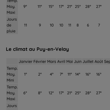
Temp.
Moy.
9°
11°
15°
17°
21°
25°
28°
27°
Maxi
Jours
de
11
9
10
10
11
8
6
7
pluie
Le climat au Puy-en-Velay
Janvier
Février
Mars
Avril
Mai
Juin
Juillet
Août
Se
Temp.
Moy.
1°
2°
4°
7°
11°
14°
16°
16°
Mini
Temp.
Moy.
6°
8°
12°
17°
21°
25°
28°
27°
Maxi
Jours