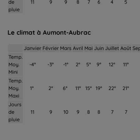
de
11
9
9
8
7
6
4
5
pluie
Le climat à Aumont-Aubrac
Janvier
Février
Mars
Avril
Mai
Juin
Juillet
Août
Se
Temp.
Moy.
-4°
-3°
-1°
2°
5°
9°
12°
11°
Mini
Temp.
Moy.
1°
2°
6°
11°
15°
19°
22°
21°
Maxi
Jours
de
11
9
10
9
8
8
7
7
pluie