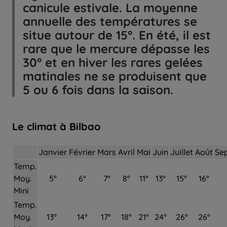
canicule estivale. La moyenne
annuelle des températures se
situe autour de 15°. En été, il est
rare que le mercure dépasse les
30° et en hiver les rares gelées
matinales ne se produisent que
5 ou 6 fois dans la saison.
Le climat à Bilbao
Janvier
Février
Mars
Avril
Mai
Juin
Juillet
Août
Se
Temp.
Moy.
5°
6°
7°
8°
11°
13°
15°
16°
Mini
Temp.
Moy.
13°
14°
17°
18°
21°
24°
26°
26°