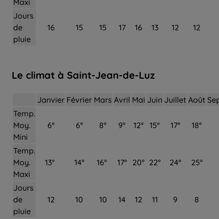
Maxi
Jours
de
16
15
15
17
16
13
12
12
pluie
Le climat à Saint-Jean-de-Luz
Janvier
Février
Mars
Avril
Mai
Juin
Juillet
Août
Se
Temp.
Moy.
6°
6°
8°
9°
12°
15°
17°
18°
Mini
Temp.
Moy.
13°
14°
16°
17°
20°
22°
24°
25°
Maxi
Jours
de
12
10
10
14
12
11
9
8
pluie