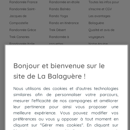
Randonnée France
Randonnée en étoile
Toutes les infos pour
Randonnée Saint-
Rando Balnéo
s'inscrire et CGV
Jacques de
Rando Yoga
Les avantages
Compostelle
Rando en itinérance
Balaguère
Randonnée Grèce
Trek Désert
Qualité et avis de
Trek Canaries
Randonnée à
voyageurs
Randonnée Italie
raquettes
Notre équipe
Trek Népal
Voyage à vélo
Recrutement
Randonnée Maroc
Randonnée
Bonjour et bienvenue sur le
Trek Mauritanie
Trek
Randonnée Pérou
site de La Balaguère !
Nous utilisons des cookies et d'autres technologies
Top
circuits
similaires afin de personnaliser votre parcours,
mesurer l'efficacité de nos campagnes et améliorer
Tour du lac de Constance à vélo
leur pertinence pour ainsi vous proposer une
Cyclades : Amorgos et Naxos
meilleure expérience. Vous pouvez modifier vos
Randonnée aux Bardenas Reales
préférences ou vous y opposer à tout moment en
De Collioure à Cadaquès à pied
cliquant sur "Gérer mes cookies". En cliquant sur
Découverte des trésors de Madère