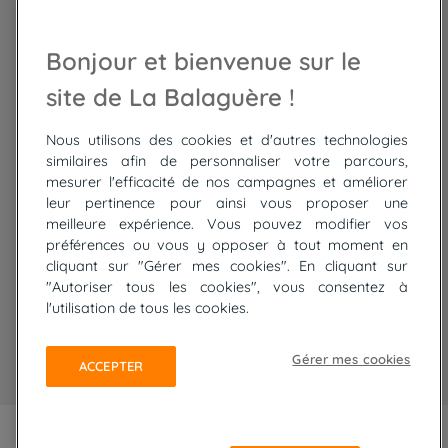
Trek Népal
Voyage à vélo
Recrutement
Randonnée Maroc
Randonnée
Bonjour et bienvenue sur le
Trek Mauritanie
Trek
Randonnée Pérou
site de La Balaguère !
Nous utilisons des cookies et d'autres technologies
Top
circuits
similaires afin de personnaliser votre parcours,
mesurer l'efficacité de nos campagnes et améliorer
Tour du lac de Constance à vélo
leur pertinence pour ainsi vous proposer une
Cyclades : Amorgos et Naxos
meilleure expérience. Vous pouvez modifier vos
Randonnée aux Bardenas Reales
préférences ou vous y opposer à tout moment en
De Collioure à Cadaquès à pied
cliquant sur "Gérer mes cookies". En cliquant sur
Découverte des trésors de Madère
"Autoriser tous les cookies", vous consentez à
Rando Réunion en douceur
l'utilisation de tous les cookies.
Raquettes balnéo, Néouvielle Gavarnie
Trek sur Tenerife
Gérer mes cookies
ACCEPTER
PLAN DU SITE
MENTIONS LÉGALES ET CGU
CONFIDENTIALITÉ