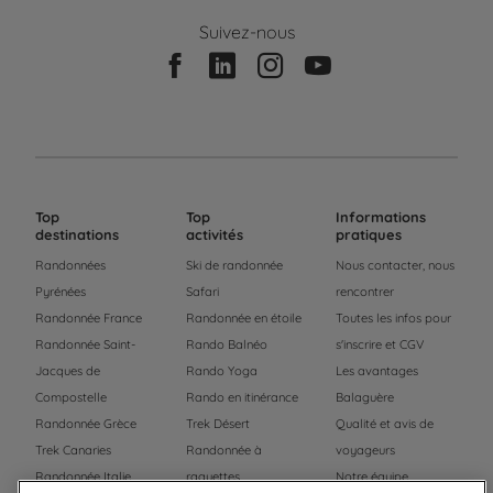
Suivez-nous
Top
Top
Informations
destinations
activités
pratiques
Randonnées
Ski de randonnée
Nous contacter, nous
Pyrénées
Safari
rencontrer
Randonnée France
Randonnée en étoile
Toutes les infos pour
Randonnée Saint-
Rando Balnéo
s'inscrire et CGV
Jacques de
Rando Yoga
Les avantages
Compostelle
Rando en itinérance
Balaguère
Randonnée Grèce
Trek Désert
Qualité et avis de
Trek Canaries
Randonnée à
voyageurs
Randonnée Italie
raquettes
Notre équipe