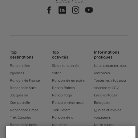
Suivez-nous
Top
Top
Informations
destinations
activités
pratiques
Randonnées
Ski de randonnée
Nous contacter, nous
Pyrénées
Safari
rencontrer
Randonnée France
Randonnée en étoile
Toutes les infos pour
Randonnée Saint-
Rando Balnéo
s'inscrire et CGV
Jacques de
Rando Yoga
Les avantages
Compostelle
Rando en itinérance
Balaguère
Randonnée Grèce
Trek Désert
Qualité et avis de
Trek Canaries
Randonnée à
voyageurs
Randonnée Italie
raquettes
Notre équipe
Trek Népal
Voyage à vélo
Recrutement