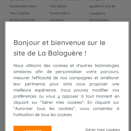
Randonnée Grèce
Trek Désert
Qualité et avis de
Trek Canaries
Randonnée à
voyageurs
Randonnée Italie
raquettes
Notre équipe
Trek Népal
Voyage à vélo
Recrutement
Randonnée Maroc
Randonnée
Bonjour et bienvenue sur le
Trek Mauritanie
Trek
Randonnée Pérou
site de La Balaguère !
Nous utilisons des cookies et d'autres technologies
Top
circuits
similaires afin de personnaliser votre parcours,
mesurer l'efficacité de nos campagnes et améliorer
Tour du lac de Constance à vélo
leur pertinence pour ainsi vous proposer une
Cyclades : Amorgos et Naxos
meilleure expérience. Vous pouvez modifier vos
Randonnée aux Bardenas Reales
préférences ou vous y opposer à tout moment en
De Collioure à Cadaquès à pied
cliquant sur "Gérer mes cookies". En cliquant sur
Découverte des trésors de Madère
"Autoriser tous les cookies", vous consentez à
Rando Réunion en douceur
l'utilisation de tous les cookies.
Raquettes balnéo, Néouvielle Gavarnie
Trek sur Tenerife
Gérer mes cookies