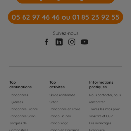
05 62 97 46 46 ou 01 85 23 92 55
Suivez-nous
Top
Top
Informations
destinations
activités
pratiques
Randonnées
Ski de randonnée
Nous contacter, nous
Pyrénées
Safari
rencontrer
Randonnée France
Randonnée en étoile
Toutes les infos pour
Randonnée Saint-
Rando Balnéo
s'inscrire et CGV
Jacques de
Rando Yoga
Les avantages
Compostelle
Rando en itinérance
Balaguère