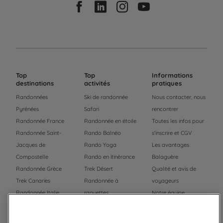
Top
Top
Informations
destinations
activités
pratiques
Randonnées
Ski de randonnée
Nous contacter, nous
Pyrénées
Safari
rencontrer
Randonnée France
Randonnée en étoile
Toutes les infos pour
Randonnée Saint-
Rando Balnéo
s'inscrire et CGV
Jacques de
Rando Yoga
Les avantages
Compostelle
Rando en itinérance
Balaguère
Randonnée Grèce
Trek Désert
Qualité et avis de
Trek Canaries
Randonnée à
voyageurs
Randonnée Italie
raquettes
Notre équipe
Trek Népal
Voyage à vélo
Recrutement
Randonnée Maroc
Randonnée