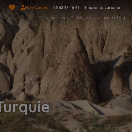
Mon Compte
05 62 97 46 46
Empreinte carbone
Qui sommes-nous ?
Balaguère pratique
Le Mag
Turquie