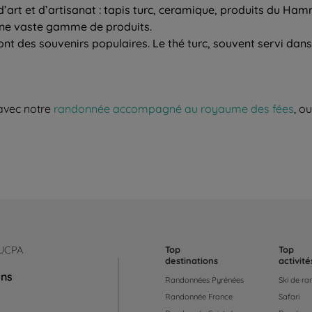
d’art et d’artisanat : tapis turc, ceramique, produits du Ham
une vaste gamme de produits.
c sont des souvenirs populaires. Le thé turc, souvent servi dan
 avec notre
randonnée accompagné au royaume des fées
, o
 UCPA
Top
Top
destinations
activité
ons
Randonnées Pyrénées
Ski de r
Randonnée France
Safari