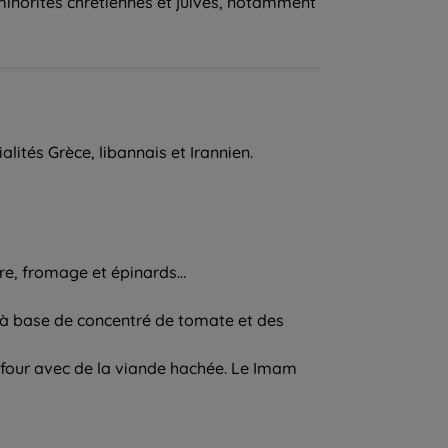
es minorités chrétiennes et juives, notamment
lités Grèce, libannais et Irannien.
rre, fromage et épinards…
e à base de concentré de tomate et des
au four avec de la viande hachée. Le Imam