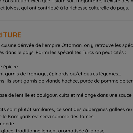
 la constitution. Bien que l'Islam soit majoritaire, il existe d
uives, qui ont contribué à la richesse culturelle du pays.
RITURE
 cuisine dérivée de l’empire Ottoman, on y retrouve les spécia
dans le pays. Parmi les spécialités Turcs on peut cités :
e épicée
vent garnis de fromage, épinards ou/et autres légumes…
ems. Ils sont garnis de viande hachée, purée de pomme de te
z
base de lentille et boulgour, cuits et mélangé dans une sauc
plats sont plutôt similaires, ce sont des aubergines grillées 
e le Karniyarik est servi comme des farces
'amande
 glace, traditionnellement aromatisée à la rose