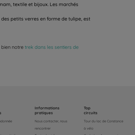
mam, textile et bijoux. Les marchés
s des petits verres en forme de tulipe, est
u bien notre
trek dans les sentiers de
Informations
Top
s
pratiques
circuits
andonnée
Nous contacter, nous
Tour du lac de Constance
rencontrer
à vélo