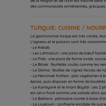
de la religion et de l'État est inscrite dans
des communautés arméniennes, grecques et j
TURQUIE: CUISINE / NOUR
La gastronomie turque est très variée, leur
L'agneau et le poisson sont très consommés 
- Le Kebab
- Les Lahmacun : une pizza de bœuf haché
- Le Pide : une pizza de forme ovale, sou
- Le Börek : feuilletés roulés comme les n
- Le Dolma : feuilles de vignes farcies de ri
- Le Mercimek Koftesi : plat végétarien à 
épices, puis disposer en forme de boulette.
- Le Karniyarik et le Imam Bayildi : ces 2 
est servi froid comme une salade alors qu
- Le Baklava : pâtisserie sucrée à base d
- Le Loukoum : confiserie enrobée de sucre