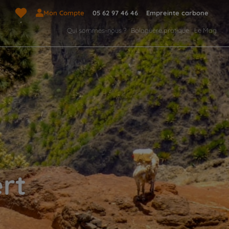
Mon Compte
05 62 97 46 46
Empreinte carbone
Qui sommes-nous ?
Balaguère pratique
Le Mag
rt