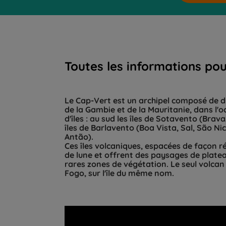
Toutes les informations po
Le Cap-Vert est un archipel composé de dix
de la Gambie et de la Mauritanie, dans l'oc
d'îles : au sud les îles de Sotavento (Brav
îles de Barlavento (Boa Vista, Sal, São Ni
Antão).
Ces îles volcaniques, espacées de façon r
de lune et offrent des paysages de platea
rares zones de végétation. Le seul volcan d
Fogo, sur l'île du même nom.