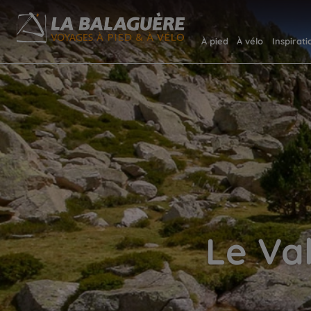
À pied
À vélo
Inspirati
Le Val