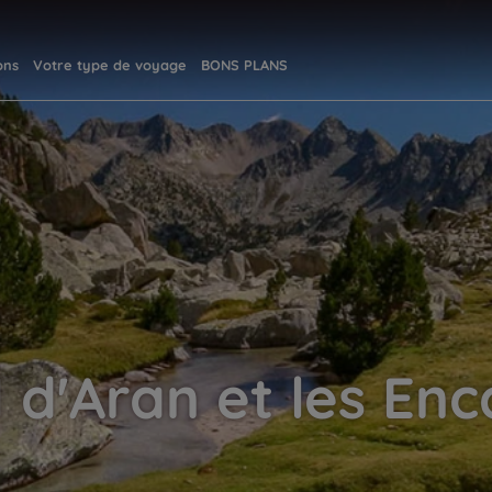
ons
Votre type de voyage
BONS PLANS
 d'Aran et les En