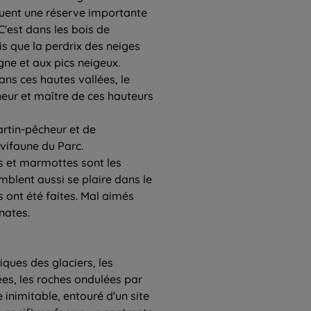
ituent une réserve importante
C'est dans les bois de
is que la perdrix des neiges
ne et aux pics neigeux.
ns ces hautes vallées, le
neur et maître de ces hauteurs
martin-pêcheur et de
ifaune du Parc.
s et marmottes sont les
blent aussi se plaire dans le
ont été faites. Mal aimés
énates.
ques des glaciers, les
es, les roches ondulées par
 inimitable, entouré d'un site