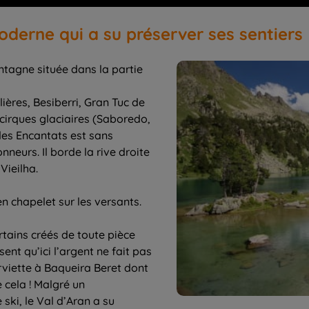
oderne qui a su préserver ses sentiers
ntagne située dans la partie
ères, Besiberri, Gran Tuc de
cirques glaciaires (Saboredo,
des Encantats est sans
neurs. Il borde la rive droite
Vieilha.
en chapelet sur les versants.
rtains créés de toute pièce
ent qu’ici l’argent ne fait pas
rviette à Baqueira Beret dont
e cela ! Malgré un
ski, le Val d’Aran a su