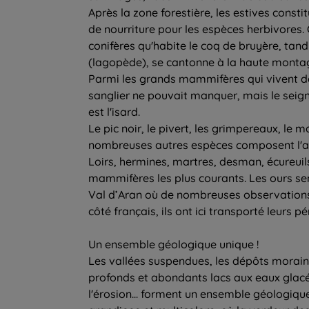
Après la zone forestière, les estives const
de nourriture pour les espèces herbivores. 
conifères qu'habite le coq de bruyère, tand
(lagopède), se cantonne à la haute montag
Parmi les grands mammifères qui vivent da
sanglier ne pouvait manquer, mais le seig
est l'isard.
Le pic noir, le pivert, les grimpereaux, le 
nombreuses autres espèces composent l'av
Loirs, hermines, martres, desman, écureuil
mammifères les plus courants. Les ours sem
Val d’Aran où de nombreuses observations 
côté français, ils ont ici transporté leurs p
Un ensemble géologique unique !
Les vallées suspendues, les dépôts moraini
profonds et abondants lacs aux eaux glacé
l'érosion... forment un ensemble géologique