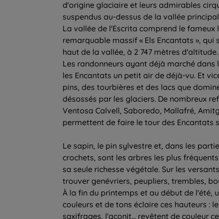
d'origine glaciaire et leurs admirables cir
suspendus au-dessus de la vallée principal
La vallée de l'Escrita comprend le fameux l
remarquable massif « Els Encantats », qui s
haut de la vallée, à 2 747 mètres d'altitude.
Les randonneurs ayant déjà marché dans l
les Encantats un petit air de déjà-vu. Et vic
pins, des tourbières et des lacs que domin
désossés par les glaciers. De nombreux re
Ventosa Calvell, Saboredo, Mallafré, Amitges
permettent de faire le tour des Encantats 
Le sapin, le pin sylvestre et, dans les partie
crochets, sont les arbres les plus fréquents
sa seule richesse végétale. Sur les versan
trouver genévriers, peupliers, trembles, bou
À la fin du printemps et au début de l'été
couleurs et de tons éclaire ces hauteurs : les
saxifrages, l'aconit... revêtent de couleur 