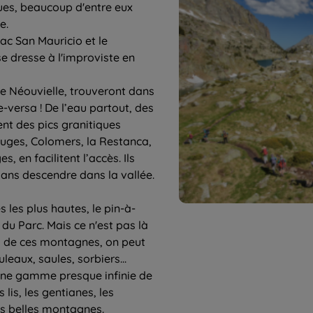
ques, beaucoup d'entre eux
e.
ac San Mauricio et le
e dresse à l'improviste en
e Néouvielle, trouveront dans
e-versa ! De l’eau partout, des
ent des pics granitiques
fuges, Colomers, la Restanca,
, en facilitent l’accès. Ils
sans descendre dans la vallée.
s les plus hautes, le pin-à-
 du Parc. Mais ce n'est pas là
ts de ces montagnes, on peut
leaux, saules, sorbiers...
, une gamme presque infinie de
 lis, les gentianes, les
ces belles montagnes.