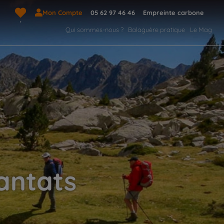
Mon Compte
05 62 97 46 46
Empreinte carbone
Qui sommes-nous ?
Balaguère pratique
Le Mag
cantats