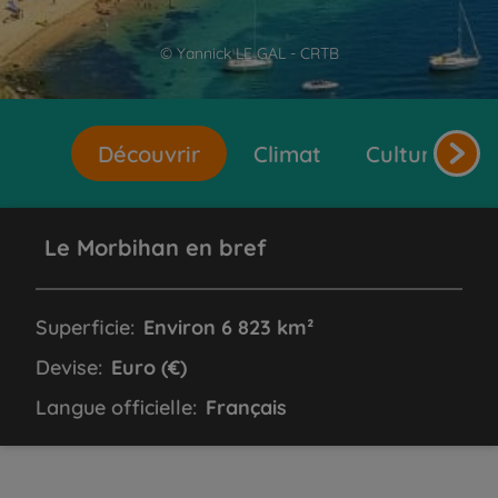
© Yannick LE GAL - CRTB
Découvrir
Climat
Cultures et 
Le Morbihan en bref
Superficie:
Environ 6 823 km²
Devise:
Euro (€)
Langue officielle:
Français