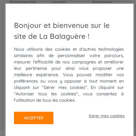
Randonnée Italie
raquettes
Notre équipe
Trek Népal
Voyage à vélo
Recrutement
Randonnée Maroc
Randonnée
Bonjour et bienvenue sur le
Trek Mauritanie
Trek
Randonnée Pérou
site de La Balaguère !
Nous utilisons des cookies et d'autres technologies
Top
circuits
similaires afin de personnaliser votre parcours,
mesurer l'efficacité de nos campagnes et améliorer
Tour du lac de Constance à vélo
leur pertinence pour ainsi vous proposer une
Cyclades : Amorgos et Naxos
meilleure expérience. Vous pouvez modifier vos
Randonnée aux Bardenas Reales
préférences ou vous y opposer à tout moment en
De Collioure à Cadaquès à pied
cliquant sur "Gérer mes cookies". En cliquant sur
Découverte des trésors de Madère
"Autoriser tous les cookies", vous consentez à
Rando Réunion en douceur
l'utilisation de tous les cookies.
Raquettes balnéo, Néouvielle Gavarnie
Trek sur Tenerife
Gérer mes cookies
ACCEPTER