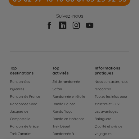
Suivez-nous
Top
Top
Informations
destinations
activités
pratiques
Randonnées
Ski de randonnée
Nous contacter, nous
Pyrénées
Safari
rencontrer
Randonnée France
Randonnée en étoile
Toutes les infos pour
Randonnée Saint-
Rando Balnéo
s'inscrire et CGV
Jacques de
Rando Yoga
Les avantages
Compostelle
Rando en itinérance
Balaguère
Randonnée Grèce
Trek Désert
Qualité et avis de
Trek Canaries
Randonnée à
voyageurs