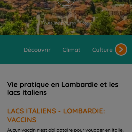
© pure-life-pictures - Fotolia
Découvrir
Climat
Cultures et tr
Vie pratique en Lombardie et les
lacs italiens
LACS ITALIENS - LOMBARDIE:
VACCINS
Aucun vaccin n'est obligatoire pour voyager en Italie,