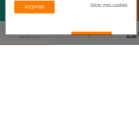
Gérer mes cookies
ACCEPTER
REFUSER
LE VOYAGE EN RÉSUMÉ
Au départ d'Avignon, cette magnifique boucle à
vélo vous fera découvrir le Gard et la Camargue,
ses richesses et son patrimoine à travers les
petites routes de campagne sous un soleil radieux
et généreux quasiment toute l'année...
Une terre de lumières, de couleurs et de parfums.
L'une des régions les plus riches d'Europe au niveau
culturel. Un magnifique séjour à vélo en boucle au
départ Avignon et son fameux Palais des Papes ;