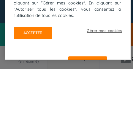
cliquant sur "Gérer mes cookies". En cliquant sur
"Autoriser tous les cookies", vous consentez à
© joseph_hilfiger - Fotolia
l'utilisation de tous les cookies.
Gérer mes cookies
ACCEPTER
REFUSER
LE VOYAGE EN RÉSUMÉ
Au départ de Bordeaux, ville portuaire chargée
d'histoire, jusqu'à Toulouse, la "ville rose",
traversez la Gironde à vélo afin de rejoindre la
Haute-Garonne le long de ce canal encore
méconnu et ses 60 écluses...