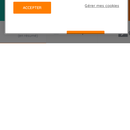
Gérer mes cookies
ACCEPTER
REFUSER
LE VOYAGE EN RÉSUMÉ
Au départ de Bastia, venez découvrir ou
redécouvrir le visage authentique et préservé de
l'Ile de Beauté, ses paysages multiples et variés,
entre mer et montagne, le temps de cette
randonnée à vélo.
Ce circuit vous permet de découvrir en douceur,
grâce aux vélos électriques de location si vous le
souhaitez et aux courtes étapes invitant au farniente
et à la baignade, le littoral du Cap Corse ; fluide et