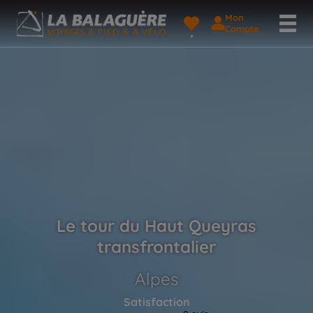
Mon
Compte
Le tour du Haut Queyras
transfrontalier
Alpes
Satisfaction