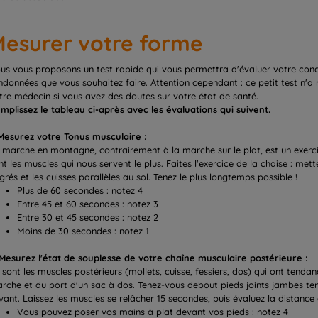
esurer votre forme
us vous proposons un test rapide qui vous permettra d'évaluer votre condit
ndonnées que vous souhaitez faire. Attention cependant : ce petit test n'a 
tre médecin si vous avez des doutes sur votre état de santé.
mplissez le tableau ci-après avec les évaluations qui suivent.
 Mesurez votre Tonus musculaire :
 marche en montagne, contrairement à la marche sur le plat, est un exe
nt les muscles qui nous servent le plus. Faites l'exercice de la chaise : me
grés et les cuisses parallèles au sol. Tenez le plus longtemps possible !
Plus de 60 secondes : notez 4
Entre 45 et 60 secondes : notez 3
Entre 30 et 45 secondes : notez 2
Moins de 30 secondes : notez 1
 Mesurez l'état de souplesse de votre chaîne musculaire postérieure :
 sont les muscles postérieurs (mollets, cuisse, fessiers, dos) qui ont tendan
rche et du port d'un sac à dos. Tenez-vous debout pieds joints jambes ten
avant. Laissez les muscles se relâcher 15 secondes, puis évaluez la distance
Vous pouvez poser vos mains à plat devant vos pieds : notez 4