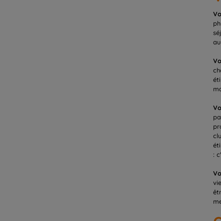
Vo
ph
sé
au
Vo
ch
ét
ma
Vo
pa
pr
cl
ét
: 
Vo
vi
êt
me