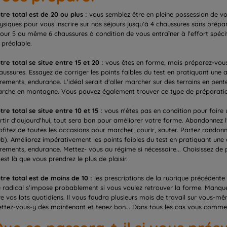
tre total est de 20 ou plus :
vous semblez être en pleine possession de v
ysiques pour vous inscrire sur nos séjours jusqu'à 4 chaussures sans prép
jour 5 ou même 6 chaussures à condition de vous entraîner à l'effort spéc
 préalable.
tre total se situe entre 15 et 20 :
vous êtes en forme, mais préparez-vous
aussures. Essayez de corriger les points faibles du test en pratiquant une ac
irements, endurance. L'idéal serait d'aller marcher sur des terrains en pent
rche en montagne. Vous pouvez également trouver ce type de préparatio
tre total se situe entre 10 et 15 :
vous n'êtes pas en condition pour faire
rtir d'aujourd'hui, tout sera bon pour améliorer votre forme. Abandonnez l'
ofitez de toutes les occasions pour marcher, courir, sauter. Partez randon
ub). Améliorez impérativement les points faibles du test en pratiquant une a
irements, endurance. Mettez- vous au régime si nécessaire... Choisissez de
c'est là que vous prendrez le plus de plaisir.
tre total est de moins de 10 :
les prescriptions de la rubrique précédent
e radical s'impose probablement si vous voulez retrouver la forme. Manque
re vos lots quotidiens. Il vous faudra plusieurs mois de travail sur vous-m
ttez-vous-y dès maintenant et tenez bon... Dans tous les cas vous commen