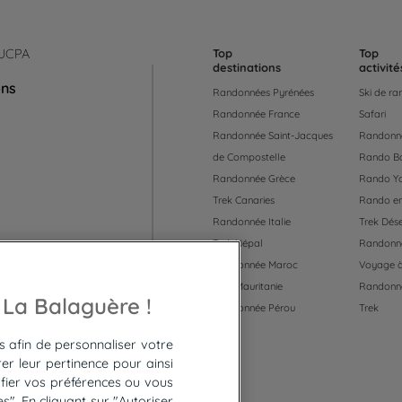
 UCPA
Top
Top
destinations
activité
ons
Randonnées Pyrénées
Ski de r
Randonnée France
Safari
Randonnée Saint-Jacques
Randonné
de Compostelle
Rando B
Randonnée Grèce
Rando Y
Trek Canaries
Rando en
Randonnée Italie
Trek Dése
Trek Népal
Randonné
Randonnée Maroc
Voyage à
Trek Mauritanie
Randonn
 55
 La Balaguère !
Randonnée Pérou
Trek
es afin de personnaliser votre
er leur pertinence pour ainsi
fier vos préférences ou vous
". En cliquant sur "Autoriser