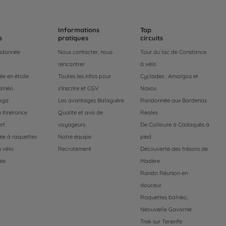
Informations
Top
s
pratiques
circuits
andonnée
Nous contacter, nous
Tour du lac de Constance
rencontrer
à vélo
e en étoile
Toutes les infos pour
Cyclades : Amorgos et
alnéo
s'inscrire et CGV
Naxos
oga
Les avantages Balaguère
Randonnée aux Bardenas
 itinérance
Qualité et avis de
Reales
rt
voyageurs
De Collioure à Cadaquès à
e à raquettes
Notre équipe
pied
 vélo
Recrutement
Découverte des trésors de
ée
Madère
Rando Réunion en
douceur
Raquettes balnéo,
Néouvielle Gavarnie
Trek sur Tenerife