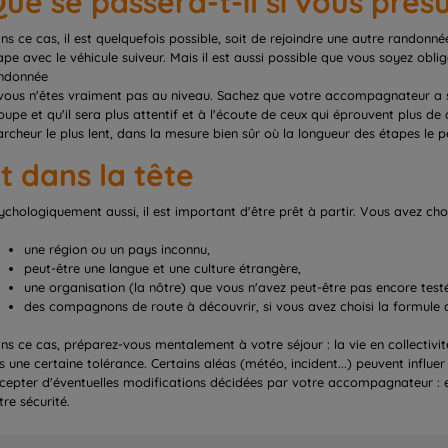
ue se passera-t-il si vous pré
ns ce cas, il est quelquefois possible, soit de rejoindre une autre randonnée
ape avec le véhicule suiveur. Mais il est aussi possible que vous soyez ob
ndonnée
 vous n'êtes vraiment pas au niveau. Sachez que votre accompagnateur a s
oupe et qu'il sera plus attentif et à l'écoute de ceux qui éprouvent plus de 
rcheur le plus lent, dans la mesure bien sûr où la longueur des étapes le 
t dans la tête
ychologiquement aussi, il est important d'être prêt à partir. Vous avez ch
une région ou un pays inconnu,
peut-être une langue et une culture étrangère,
une organisation (la nôtre) que vous n'avez peut-être pas encore test
des compagnons de route à découvrir, si vous avez choisi la formul
ns ce cas, préparez-vous mentalement à votre séjour : la vie en collectiv
s une certaine tolérance. Certains aléas (météo, incident...) peuvent influe
cepter d'éventuelles modifications décidées par votre accompagnateur : el
tre sécurité.