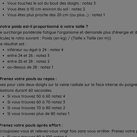
Vous touchez le sol du bout des doigts : notez 3
Vous êtes à 10 cm environ du sol : notez 2
Vous êtes plus proche des 20 cm (ou plus...) : notez 1
 Votre poids est-il proportionné à votre taille ?
e surcharge pondérale fatigue l'organisme et demande plus d'énergie et d
lculez le ratio suivant : Poids (en kg) / (Taille x Taille (en m))
le résultat est :
inférieur ou égal à 24 : notez 4
entre 24 et 26 : notez 3
entre 26 et 28 : notez 2
au-dessus de 28 : notez 1
 Prenez votre pouls au repos :
sez pour cela deux doigts sur la veine radiale sur la face interne du poi
lsations durant 60 secondes.
Si vous trouvez 50 à 60 notez 4
Si vous trouvez 60 à 70 notez 3
Si vous trouvez 70 à 80 notez 2
Si vous trouvez plus de 80 notez 1
 Prenez votre pouls après effort :
croupissez-vous et relevez-vous vingt fois sans vous arrêter. Prenez votr
Si vous trouvez 80 à 100 notez 4