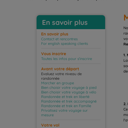
M
En savoir plus
No
ra
En savoir plus
vo
Contact et rencontres
For english speaking clients
Re
Vous inscrire
1.
Toutes les infos pour s'inscrire
La
so
Avant votre départ
de
Evaluez votre niveau de
randonnée
Marcher en groupe
Bien choisir votre voyage à pied
Bien choisir votre voyage à vélo
Randonnée et trek en liberté
Randonnée et trek accompagné
2.
Randonnée et trek en Famille
Ce
Privatisez votre voyage sur
ma
mesure
l'
Votre vol