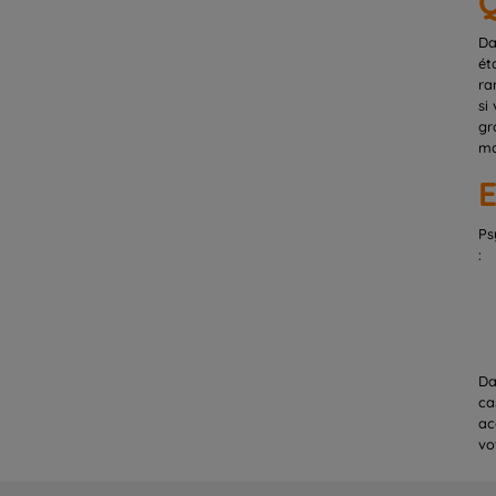
Q
Da
ét
ra
si
gr
ma
E
Ps
:
Da
ca
ac
vo