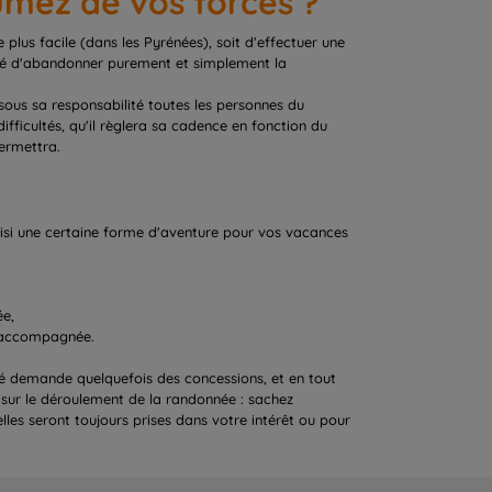
sumez de vos forces ?
 plus facile (dans les Pyrénées), soit d'effectuer une
ligé d'abandonner purement et simplement la
ous sa responsabilité toutes les personnes du
difficultés, qu'il règlera sa cadence en fonction du
permettra.
oisi une certaine forme d'aventure pour vos vacances
ée,
e accompagnée.
ité demande quelquefois des concessions, et en tout
r sur le déroulement de la randonnée : sachez
les seront toujours prises dans votre intérêt ou pour