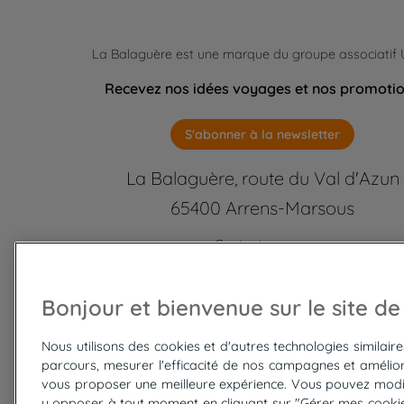
La Balaguère est une marque du groupe associatif
Recevez nos idées voyages et nos promoti
S'abonner à la newsletter
La Balaguère, route du Val d'Azun
65400 Arrens-Marsous
Contactez-nous
labalaguere@labalaguere.com
05 62 97 46 46 ou 01 85 23 92
Bonjour et bienvenue sur le site de
Suivez-nous
Nous utilisons des cookies et d'autres technologies similair
parcours, mesurer l'efficacité de nos campagnes et amélior
vous proposer une meilleure expérience. Vous pouvez modi
y opposer à tout moment en cliquant sur "Gérer mes cookies