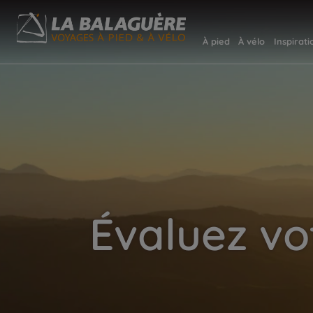
À pied
À vélo
Inspirati
Évaluez vo