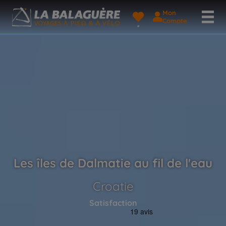
Mon
Compte
Les îles de Dalmatie au fil de l'eau
Croatie
Satisfaction