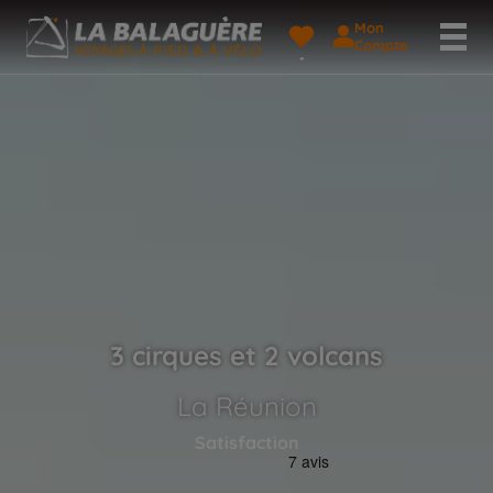
Mon
Compte
3 cirques et 2 volcans
La Réunion
Satisfaction