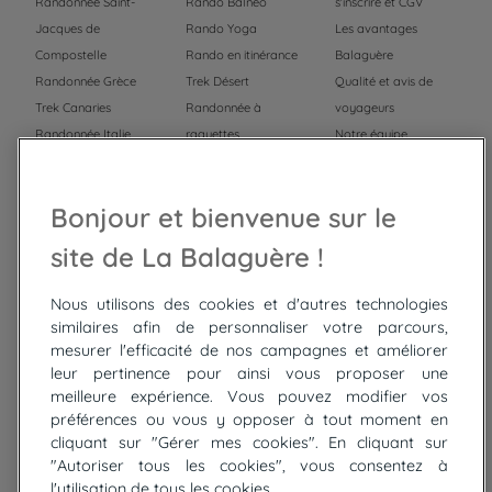
Randonnée Saint-
Rando Balnéo
s'inscrire et CGV
Jacques de
Rando Yoga
Les avantages
Compostelle
Rando en itinérance
Balaguère
Randonnée Grèce
Trek Désert
Qualité et avis de
Trek Canaries
Randonnée à
voyageurs
Randonnée Italie
raquettes
Notre équipe
Trek Népal
Voyage à vélo
Recrutement
Randonnée Maroc
Randonnée
Bonjour et bienvenue sur le
Trek Mauritanie
Trek
Randonnée Pérou
site de La Balaguère !
Nous utilisons des cookies et d'autres technologies
Top
circuits
similaires afin de personnaliser votre parcours,
mesurer l'efficacité de nos campagnes et améliorer
Tour du lac de Constance à vélo
leur pertinence pour ainsi vous proposer une
Cyclades : Amorgos et Naxos
meilleure expérience. Vous pouvez modifier vos
Randonnée aux Bardenas Reales
préférences ou vous y opposer à tout moment en
De Collioure à Cadaquès à pied
cliquant sur "Gérer mes cookies". En cliquant sur
Découverte des trésors de Madère
"Autoriser tous les cookies", vous consentez à
Rando Réunion en douceur
l'utilisation de tous les cookies.