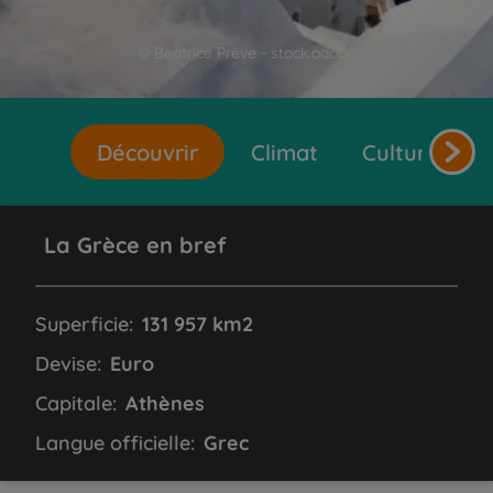
© Beatrice Prève - stock.adobe
Découvrir
Climat
Cultures et 
La Grèce en bref
Superficie:
131 957 km2
Devise:
Euro
Capitale:
Athènes
Langue officielle:
Grec