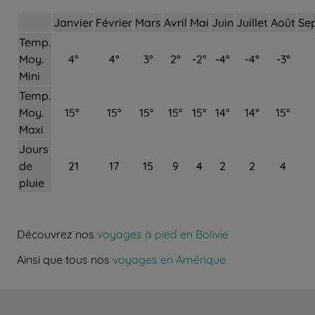
Janvier
Février
Mars
Avril
Mai
Juin
Juillet
Août
Se
Temp.
Moy.
4°
4°
3°
2°
-2°
-4°
-4°
-3°
Mini
Temp.
Moy.
15°
15°
15°
15°
15°
14°
14°
15°
Maxi
Jours
de
21
17
15
9
4
2
2
4
pluie
Découvrez nos
voyages à pied en Bolivie
Ainsi que tous nos
voyages en Amérique