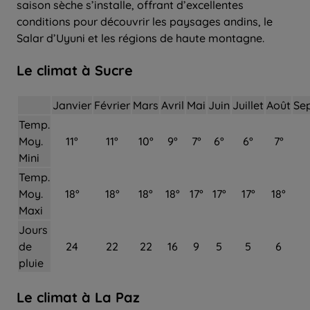
saison sèche s’installe, offrant d’excellentes
conditions pour découvrir les paysages andins, le
Salar d’Uyuni et les régions de haute montagne.
Le climat à Sucre
Janvier
Février
Mars
Avril
Mai
Juin
Juillet
Août
Se
Temp.
Moy.
11°
11°
10°
9°
7°
6°
6°
7°
Mini
Temp.
Moy.
18°
18°
18°
18°
17°
17°
17°
18°
Maxi
Jours
de
24
22
22
16
9
5
5
6
pluie
Le climat à La Paz