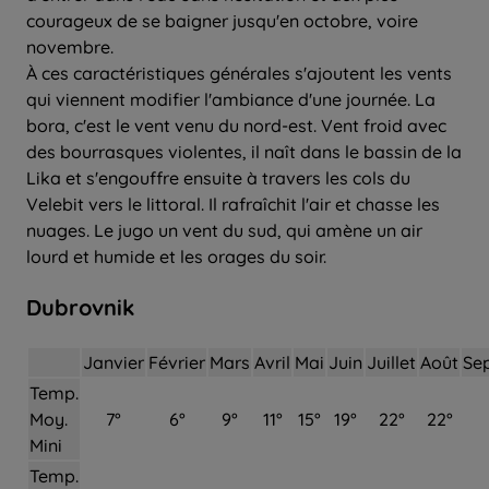
courageux de se baigner jusqu'en octobre, voire
novembre.
À ces caractéristiques générales s'ajoutent les vents
qui viennent modifier l'ambiance d'une journée. La
bora, c'est le vent venu du nord-est. Vent froid avec
des bourrasques violentes, il naît dans le bassin de la
Lika et s'engouffre ensuite à travers les cols du
Velebit vers le littoral. Il rafraîchit l'air et chasse les
nuages. Le jugo un vent du sud, qui amène un air
lourd et humide et les orages du soir.
Dubrovnik
Janvier
Février
Mars
Avril
Mai
Juin
Juillet
Août
Se
Temp.
Moy.
7°
6°
9°
11°
15°
19°
22°
22°
Mini
Temp.