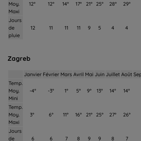
Moy.
12°
12°
14°
17°
21°
25°
28°
29°
Maxi
Jours
de
12
11
11
11
9
5
4
4
pluie
Zagreb
Janvier
Février
Mars
Avril
Mai
Juin
Juillet
Août
Se
Temp.
Moy.
-4°
-3°
1°
5°
9°
13°
14°
14°
Mini
Temp.
Moy.
3°
6°
11°
16°
21°
25°
27°
26°
Maxi
Jours
de
6
6
7
8
9
9
8
7