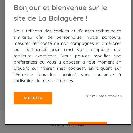
Bonjour et bienvenue sur le
Trek Mauritanie
Trek
Randonnée Pérou
site de La Balaguère !
Nous utilisons des cookies et d'autres technologies
Top
circuits
similaires afin de personnaliser votre parcours,
mesurer l'efficacité de nos campagnes et améliorer
Tour du lac de Constance à vélo
leur pertinence pour ainsi vous proposer une
Cyclades : Amorgos et Naxos
meilleure expérience. Vous pouvez modifier vos
Randonnée aux Bardenas Reales
préférences ou vous y opposer à tout moment en
De Collioure à Cadaquès à pied
cliquant sur "Gérer mes cookies". En cliquant sur
Découverte des trésors de Madère
"Autoriser tous les cookies", vous consentez à
Rando Réunion en douceur
l'utilisation de tous les cookies.
Raquettes balnéo, Néouvielle Gavarnie
Trek sur Tenerife
Gérer mes cookies
ACCEPTER
PLAN DU SITE
MENTIONS LÉGALES ET CGU
CONFIDENTIALITÉ
GESTION DES COOKIES
REFUSER