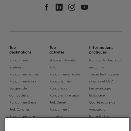
Top
Top
Informations
destinations
activités
pratiques
Randonnées
Ski de randonnée
Nous contacter, nous
Pyrénées
Safari
rencontrer
Randonnée France
Randonnée en étoile
Toutes les infos pour
Randonnée Saint-
Rando Balnéo
s'inscrire et CGV
Jacques de
Rando Yoga
Les avantages
Compostelle
Rando en itinérance
Balaguère
Randonnée Grèce
Trek Désert
Qualité et avis de
Trek Canaries
Randonnée à
voyageurs
Randonnée Italie
raquettes
Notre équipe
Trek Népal
Voyage à vélo
Recrutement
Randonnée Maroc
Randonnée