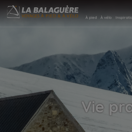
À pied
À vélo
Inspirati
Vie pr