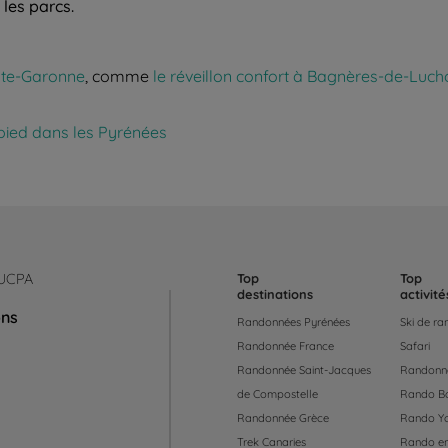
les parcs.
ute-Garonne
, comme
le réveillon confort à Bagnères-de-Luch
pied dans les Pyrénées
 UCPA
Top
Top
destinations
activité
ons
Randonnées Pyrénées
Ski de r
Randonnée France
Safari
Randonnée Saint-Jacques
Randonné
de Compostelle
Rando B
Randonnée Grèce
Rando Y
Trek Canaries
Rando en