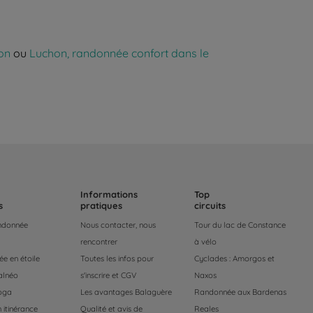
on
ou
Luchon, randonnée confort dans le
Informations
Top
s
pratiques
circuits
andonnée
Nous contacter, nous
Tour du lac de Constance
rencontrer
à vélo
e en étoile
Toutes les infos pour
Cyclades : Amorgos et
alnéo
s'inscrire et CGV
Naxos
oga
Les avantages Balaguère
Randonnée aux Bardenas
 itinérance
Qualité et avis de
Reales