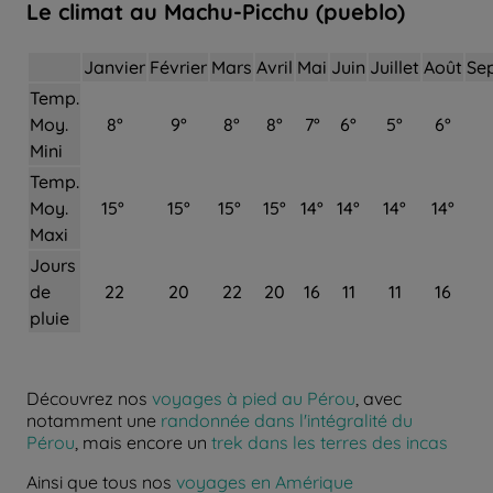
Le climat au Machu-Picchu (pueblo)
Janvier
Février
Mars
Avril
Mai
Juin
Juillet
Août
Se
Temp.
Moy.
8°
9°
8°
8°
7°
6°
5°
6°
Mini
Temp.
Moy.
15°
15°
15°
15°
14°
14°
14°
14°
Maxi
Jours
de
22
20
22
20
16
11
11
16
pluie
Découvrez nos
voyages à pied au Pérou
, avec
notamment une
randonnée dans l'intégralité du
Pérou
, mais encore un
trek dans les terres des incas
Ainsi que tous nos
voyages en Amérique