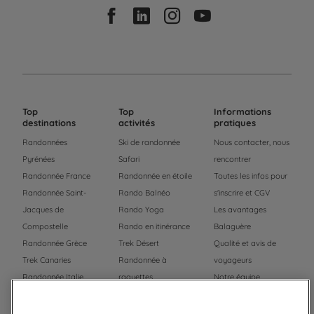
Top
Top
Informations
destinations
activités
pratiques
Randonnées
Ski de randonnée
Nous contacter, nous
Pyrénées
Safari
rencontrer
Randonnée France
Randonnée en étoile
Toutes les infos pour
Randonnée Saint-
Rando Balnéo
s'inscrire et CGV
Jacques de
Rando Yoga
Les avantages
Compostelle
Rando en itinérance
Balaguère
Randonnée Grèce
Trek Désert
Qualité et avis de
Trek Canaries
Randonnée à
voyageurs
Randonnée Italie
raquettes
Notre équipe
Trek Népal
Voyage à vélo
Recrutement
Randonnée Maroc
Randonnée