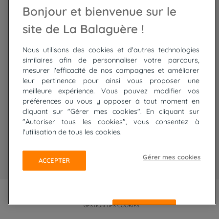
Bonjour et bienvenue sur le
Trek Mauritanie
Trek
Randonnée Pérou
site de La Balaguère !
Nous utilisons des cookies et d'autres technologies
Top
circuits
similaires afin de personnaliser votre parcours,
mesurer l'efficacité de nos campagnes et améliorer
Tour du lac de Constance à vélo
leur pertinence pour ainsi vous proposer une
Cyclades : Amorgos et Naxos
meilleure expérience. Vous pouvez modifier vos
Randonnée aux Bardenas Reales
préférences ou vous y opposer à tout moment en
De Collioure à Cadaquès à pied
cliquant sur "Gérer mes cookies". En cliquant sur
Découverte des trésors de Madère
"Autoriser tous les cookies", vous consentez à
Rando Réunion en douceur
l'utilisation de tous les cookies.
Raquettes balnéo, Néouvielle Gavarnie
Trek sur Tenerife
Gérer mes cookies
ACCEPTER
PLAN DU SITE
MENTIONS LÉGALES ET CGU
CONFIDENTIALITÉ
GESTION DES COOKIES
REFUSER