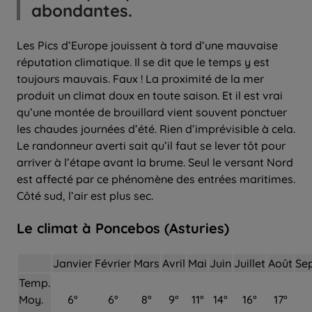
abondantes.
Les Pics d’Europe jouissent à tord d’une mauvaise
réputation climatique. Il se dit que le temps y est
toujours mauvais. Faux ! La proximité de la mer
produit un climat doux en toute saison. Et il est vrai
qu’une montée de brouillard vient souvent ponctuer
les chaudes journées d’été. Rien d’imprévisible à cela.
Le randonneur averti sait qu’il faut se lever tôt pour
arriver à l’étape avant la brume. Seul le versant Nord
est affecté par ce phénomène des entrées maritimes.
Côté sud, l’air est plus sec.
Le climat à Poncebos (Asturies)
Janvier
Février
Mars
Avril
Mai
Juin
Juillet
Août
Se
Temp.
Moy.
6°
6°
8°
9°
11°
14°
16°
17°