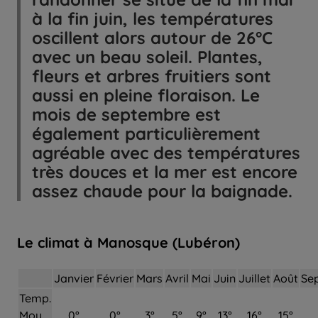
à la fin juin, les températures
oscillent alors autour de 26°C
avec un beau soleil. Plantes,
fleurs et arbres fruitiers sont
aussi en pleine floraison. Le
mois de septembre est
également particulièrement
agréable avec des températures
très douces et la mer est encore
assez chaude pour la baignade.
Le climat à Manosque (Lubéron)
Janvier
Février
Mars
Avril
Mai
Juin
Juillet
Août
Se
Temp.
Moy.
0°
0°
3°
5°
9°
13°
16°
15°