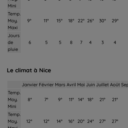
Mini
Temp.
Moy.
9°
11°
15°
18°
22°
26°
30°
29°
Maxi
Jours
de
6
5
5
8
7
4
3
4
pluie
Le climat à Nice
Janvier
Février
Mars
Avril
Mai
Juin
Juillet
Août
Se
Temp.
Moy.
8°
7°
9°
11°
14°
18°
21°
21°
Mini
Temp.
Moy.
12°
12°
14°
16°
20°
24°
27°
27°
Maxi