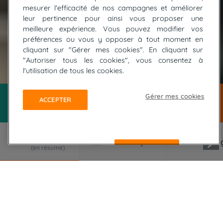
mesurer l'efficacité de nos campagnes et améliorer
leur pertinence pour ainsi vous proposer une
meilleure expérience. Vous pouvez modifier vos
préférences ou vous y opposer à tout moment en
cliquant sur "Gérer mes cookies". En cliquant sur
"Autoriser tous les cookies", vous consentez à
© Safran Tours
l'utilisation de tous les cookies.
Gérer mes cookies
ACCEPTER
REFUSER
LE VOYAGE EN RÉSUMÉ
Partez à la découverte du Larzac et de son
Causse classé au patrimoine mondial de l'Unesco.