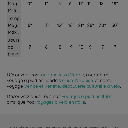
Moy.
0°
1°
3°
6°
11°
15°
18°
18°
Mini.
Temp.
Moy.
6°
8°
12°
16°
21°
26°
30°
30°
Maxi.
Jours
de
7
6
8
9
10
9
7
7
pluie
Découvrez nos
randonnées à Venise
, avec notre
voyage à pied en liberté
Venise, l'exquise
, et notre
voyage
Venise et Vénétie, découverte culturelle à vélo
.
Découvrez aussi tous nos
voyages à pied en Italie
,
ainsi que nos
voyages à vélo en Italie
.
La Balaguère est une marque du groupe associatif UCPA