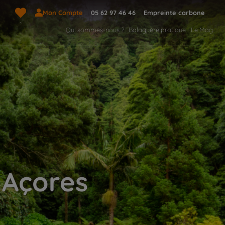
Mon Compte
05 62 97 46 46
Empreinte carbone
Qui sommes-nous ?
Balaguère pratique
Le Mag
x Açores