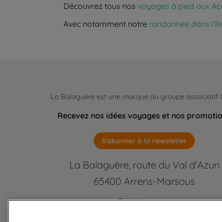
Découvrez tous nos
voyages à pied aux Aç
Avec notamment notre
randonnée dans l'îl
La Balaguère est une marque du groupe associatif
Recevez nos idées voyages et nos promoti
S'abonner à la newsletter
La Balaguère, route du Val d'Azun
65400 Arrens-Marsous
Contactez-nous
labalaguere@labalaguere.com