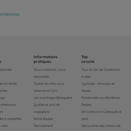
ortensias
Informations
Top
s
pratiques
circuits
andonnée
Nous contacter, nous
Tour du lac de Constance
rencontrer
à vélo
e en étoile
Toutes les infos pour
Cyclades : Amorgos et
alnéo
s'inscrire et CGV
Naxos
oga
Les avantages Balaguère
Randonnée aux Bardenas
 itinérance
Qualité et avis de
Reales
rt
voyageurs
De Collioure à Cadaquès à
e à raquettes
Notre équipe
pied
 vélo
Recrutement
Découverte des trésors de