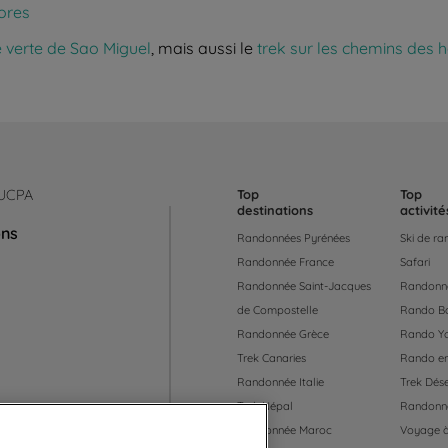
ores
e verte de Sao Miguel
, mais aussi le
trek sur les chemins des h
 UCPA
Top
Top
destinations
activité
ons
Randonnées Pyrénées
Ski de r
Randonnée France
Safari
Randonnée Saint-Jacques
Randonné
de Compostelle
Rando B
Randonnée Grèce
Rando Y
Trek Canaries
Rando en
Randonnée Italie
Trek Dése
Trek Népal
Randonné
Randonnée Maroc
Voyage à