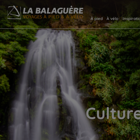
À pied
À vélo
Inspirati
Culture