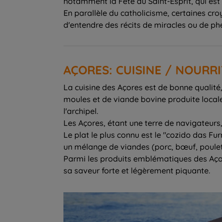
notamment la Fête du Saint-Esprit, qui est
En parallèle du catholicisme, certaines croy
d'entendre des récits de miracles ou de p
AÇORES: CUISINE / NOURR
La cuisine des Açores est de bonne qualité
moules et de viande bovine produite locale
l'archipel.
Les Açores, étant une terre de navigateurs,
Le plat le plus connu est le "cozido das Fu
un mélange de viandes (porc, bœuf, poulet)
Parmi les produits emblématiques des Açore
sa saveur forte et légèrement piquante.