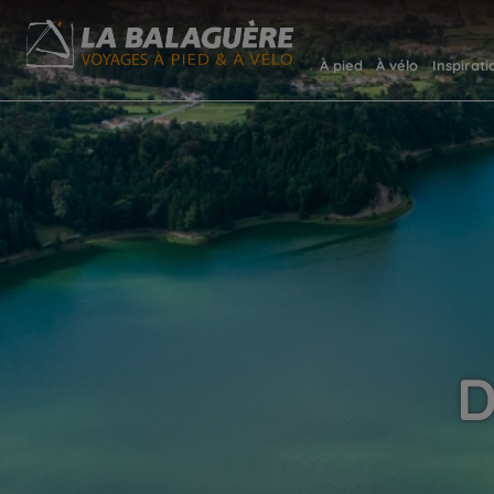
À pied
À vélo
Inspirati
D