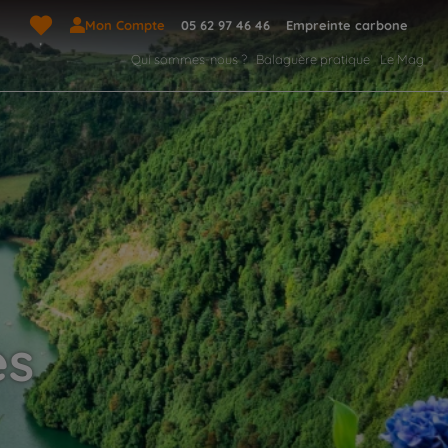
Mon Compte
05 62 97 46 46
Empreinte carbone
Qui sommes-nous ?
Balaguère pratique
Le Mag
es