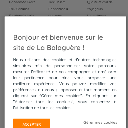
Randonnée Grèce
Trek Désert
Qualité et avis de
Trek Canaries
Randonnée à
voyageurs
Randonnée Italie
raquettes
Notre équipe
Trek Népal
Voyage à vélo
Recrutement
Randonnée Maroc
Randonnée
Bonjour et bienvenue sur le
Trek Mauritanie
Trek
Randonnée Pérou
site de La Balaguère !
Nous utilisons des cookies et d'autres technologies
Top
circuits
similaires afin de personnaliser votre parcours,
mesurer l'efficacité de nos campagnes et améliorer
Tour du lac de Constance à vélo
leur pertinence pour ainsi vous proposer une
Cyclades : Amorgos et Naxos
meilleure expérience. Vous pouvez modifier vos
Randonnée aux Bardenas Reales
préférences ou vous y opposer à tout moment en
De Collioure à Cadaquès à pied
cliquant sur "Gérer mes cookies". En cliquant sur
Découverte des trésors de Madère
"Autoriser tous les cookies", vous consentez à
Rando Réunion en douceur
l'utilisation de tous les cookies.
Raquettes balnéo, Néouvielle Gavarnie
Trek sur Tenerife
Gérer mes cookies
ACCEPTER