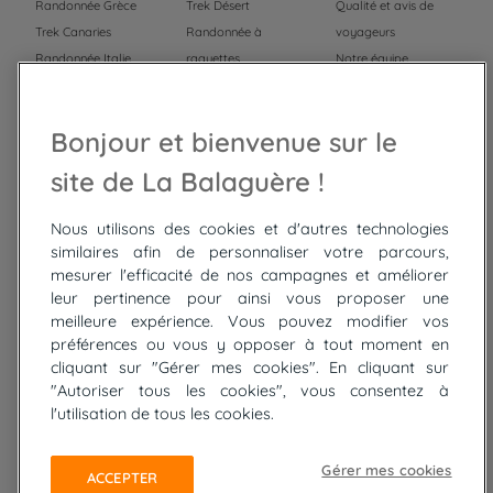
Randonnée Grèce
Trek Désert
Qualité et avis de
Trek Canaries
Randonnée à
voyageurs
Randonnée Italie
raquettes
Notre équipe
Trek Népal
Voyage à vélo
Recrutement
Randonnée Maroc
Randonnée
Bonjour et bienvenue sur le
Trek Mauritanie
Trek
Randonnée Pérou
site de La Balaguère !
Nous utilisons des cookies et d'autres technologies
Top
circuits
similaires afin de personnaliser votre parcours,
mesurer l'efficacité de nos campagnes et améliorer
Tour du lac de Constance à vélo
leur pertinence pour ainsi vous proposer une
Cyclades : Amorgos et Naxos
meilleure expérience. Vous pouvez modifier vos
Randonnée aux Bardenas Reales
préférences ou vous y opposer à tout moment en
De Collioure à Cadaquès à pied
cliquant sur "Gérer mes cookies". En cliquant sur
Découverte des trésors de Madère
"Autoriser tous les cookies", vous consentez à
Rando Réunion en douceur
l'utilisation de tous les cookies.
Raquettes balnéo, Néouvielle Gavarnie
Trek sur Tenerife
Gérer mes cookies
ACCEPTER