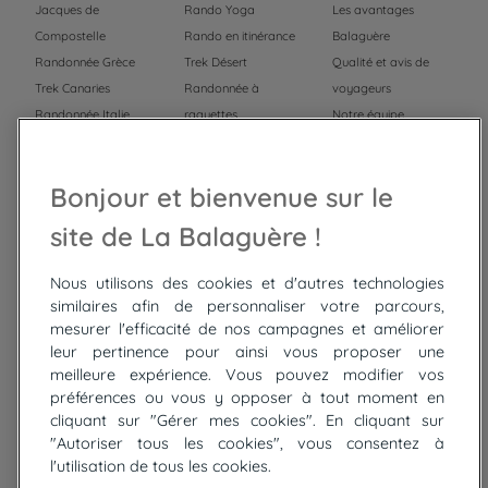
Jacques de
Rando Yoga
Les avantages
Compostelle
Rando en itinérance
Balaguère
Randonnée Grèce
Trek Désert
Qualité et avis de
Trek Canaries
Randonnée à
voyageurs
Randonnée Italie
raquettes
Notre équipe
Trek Népal
Voyage à vélo
Recrutement
Randonnée Maroc
Randonnée
Bonjour et bienvenue sur le
Trek Mauritanie
Trek
Randonnée Pérou
site de La Balaguère !
Nous utilisons des cookies et d'autres technologies
Top
circuits
similaires afin de personnaliser votre parcours,
mesurer l'efficacité de nos campagnes et améliorer
Tour du lac de Constance à vélo
leur pertinence pour ainsi vous proposer une
Cyclades : Amorgos et Naxos
meilleure expérience. Vous pouvez modifier vos
Randonnée aux Bardenas Reales
préférences ou vous y opposer à tout moment en
De Collioure à Cadaquès à pied
cliquant sur "Gérer mes cookies". En cliquant sur
Découverte des trésors de Madère
"Autoriser tous les cookies", vous consentez à
Rando Réunion en douceur
l'utilisation de tous les cookies.
Raquettes balnéo, Néouvielle Gavarnie