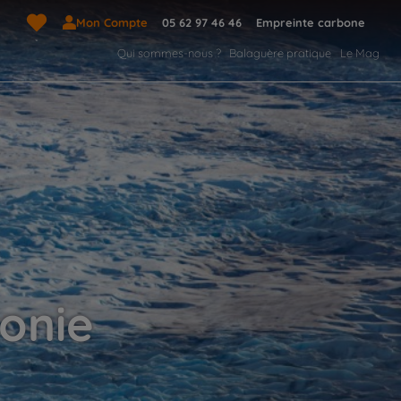
Mon Compte
05 62 97 46 46
Empreinte carbone
Qui sommes-nous ?
Balaguère pratique
Le Mag
onie