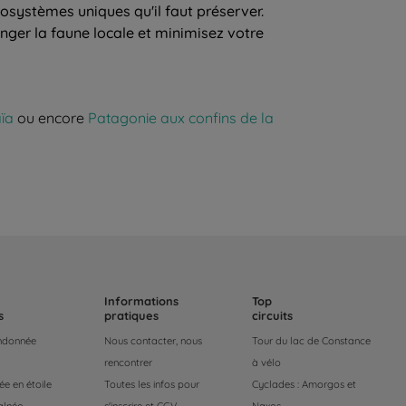
cosystèmes uniques qu'il faut préserver.
nger la faune locale et minimisez votre
aïa
ou encore
Patagonie aux confins de la
Informations
Top
s
pratiques
circuits
andonnée
Nous contacter, nous
Tour du lac de Constance
rencontrer
à vélo
e en étoile
Toutes les infos pour
Cyclades : Amorgos et
alnéo
s'inscrire et CGV
Naxos