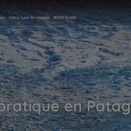
ons
Votre type de voyage
BONS PLANS
 pratique en Patag