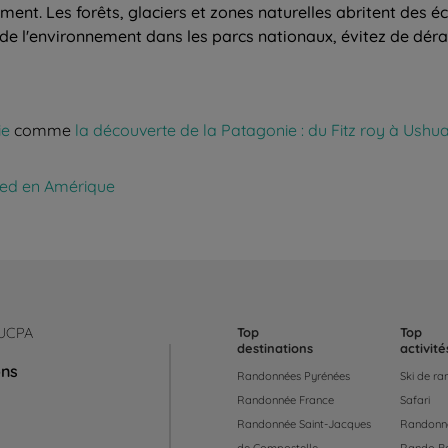
ment. Les forêts, glaciers et zones naturelles abritent des é
 de l'environnement dans les parcs nationaux, évitez de déra
ie
comme
la découverte de la Patagonie : du Fitz roy à Ushu
ied en Amérique
 UCPA
Top
Top
destinations
activité
ons
Randonnées Pyrénées
Ski de r
Randonnée France
Safari
Randonnée Saint-Jacques
Randonné
de Compostelle
Rando B