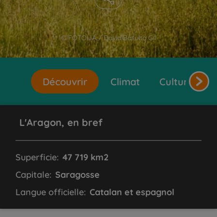
© FOTOLIA / David Basulto Gil
Découvrir
Climat
Cultures et 
L'Aragon, en bref
Superficie:
47 719 km2
Capitale:
Saragosse
Langue officielle:
Catalan et espagnol