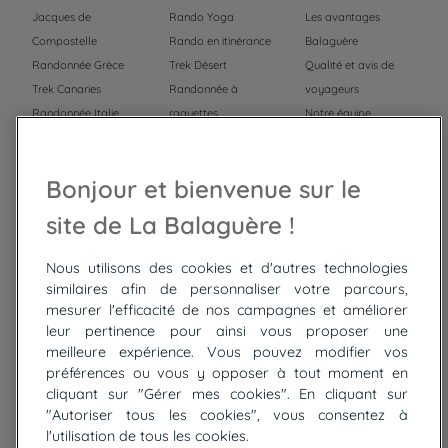
Jacques de
Rando Yoga
Les avantages
Compostelle
Rando en itinérance
Balaguère
Randonnée Grèce
Trek Désert
Qualité et avis de
Trek Canaries
Randonnée à
voyageurs
Randonnée Italie
raquettes
Notre équipe
Trek Népal
Voyage à vélo
Recrutement
Randonnée Maroc
Randonnée
Bonjour et bienvenue sur le
Trek Mauritanie
Trek
Randonnée Pérou
site de La Balaguère !
Nous utilisons des cookies et d'autres technologies
Top
circuits
similaires afin de personnaliser votre parcours,
mesurer l'efficacité de nos campagnes et améliorer
Tour du lac de Constance à vélo
leur pertinence pour ainsi vous proposer une
Cyclades : Amorgos et Naxos
meilleure expérience. Vous pouvez modifier vos
Randonnée aux Bardenas Reales
préférences ou vous y opposer à tout moment en
De Collioure à Cadaquès à pied
cliquant sur "Gérer mes cookies". En cliquant sur
Découverte des trésors de Madère
"Autoriser tous les cookies", vous consentez à
Rando Réunion en douceur
l'utilisation de tous les cookies.