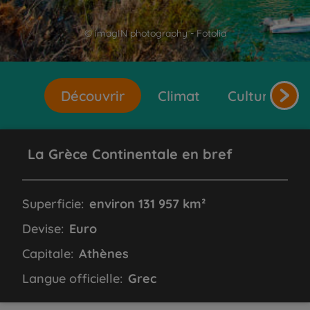
© imagIN photography - Fotolia
Découvrir
Climat
Cultures et 
La Grèce Continentale en bref
Superficie:
environ 131 957 km²
Devise:
Euro
Capitale:
Athènes
Langue officielle:
Grec