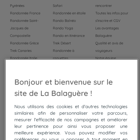
Pyrénées
Safari
rencontrer
Randonnée France
Randonnée en étoile
Toutes les infos pour
Randonnée Saint-
Rando Balnéo
s'inscrire et CGV
Jacques de
Rando Yoga
Les avantages
Compostelle
Rando en itinérance
Balaguère
Randonnée Grèce
Trek Désert
Qualité et avis de
Trek Canaries
Randonnée à
voyageurs
Randonnée Italie
raquettes
Notre équipe
Trek Népal
Voyage à vélo
Recrutement
Randonnée Maroc
Randonnée
Bonjour et bienvenue sur le
Trek Mauritanie
Trek
Randonnée Pérou
site de La Balaguère !
Nous utilisons des cookies et d'autres technologies
Top
circuits
similaires afin de personnaliser votre parcours,
mesurer l'efficacité de nos campagnes et améliorer
Tour du lac de Constance à vélo
leur pertinence pour ainsi vous proposer une
Cyclades : Amorgos et Naxos
meilleure expérience. Vous pouvez modifier vos
Randonnée aux Bardenas Reales
préférences ou vous y opposer à tout moment en