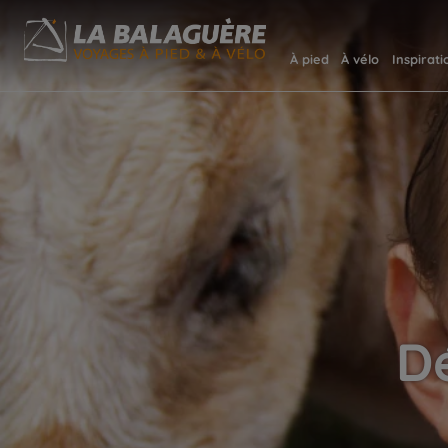
À pied
À vélo
Inspirati
D