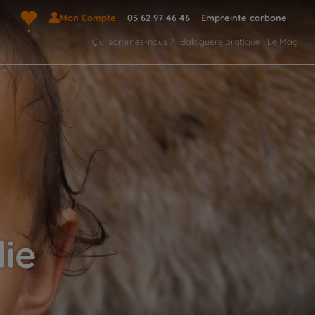
Mon Compte
05 62 97 46 46
Empreinte carbone
Qui sommes-nous ?
Balaguère pratique
Le Mag
ie