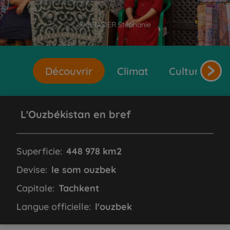
© BRASIER Stéphanie
Découvrir
Climat
Cultures et 
L'Ouzbékistan en bref
Superficie:
448 978 km2
Devise:
le som ouzbek
Capitale:
Tachkent
Langue officielle:
l'ouzbek