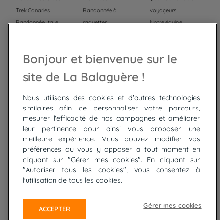
Trek Canaries
Randonnée à
voyageurs
Randonnée Italie
raquettes
Notre équipe
Trek Népal
Voyage à vélo
Recrutement
Randonnée Maroc
Randonnée
Bonjour et bienvenue sur le
Trek Mauritanie
Trek
Randonnée Pérou
site de La Balaguère !
Nous utilisons des cookies et d'autres technologies
Top
circuits
similaires afin de personnaliser votre parcours,
mesurer l'efficacité de nos campagnes et améliorer
Tour du lac de Constance à vélo
leur pertinence pour ainsi vous proposer une
Cyclades : Amorgos et Naxos
meilleure expérience. Vous pouvez modifier vos
Randonnée aux Bardenas Reales
préférences ou vous y opposer à tout moment en
De Collioure à Cadaquès à pied
cliquant sur "Gérer mes cookies". En cliquant sur
Découverte des trésors de Madère
"Autoriser tous les cookies", vous consentez à
Rando Réunion en douceur
l'utilisation de tous les cookies.
Raquettes balnéo, Néouvielle Gavarnie
Trek sur Tenerife
Gérer mes cookies
ACCEPTER