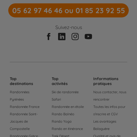
05 62 97 46 46 ou 01 85 23 92 55
Suivez-nous
Top
Top
Informations
destinations
activités
pratiques
Randonnées
Ski de randonnée
Nous contacter, nous
Pyrénées
Safari
rencontrer
Randonnée France
Randonnée en étoile
Toutes les infos pour
Randonnée Saint-
Rando Balnéo
s'inscrire et CGV
Jacques de
Rando Yoga
Les avantages
Compostelle
Rando en itinérance
Balaguère
Randonnée Grèce
Trek Désert
Qualité et avis de